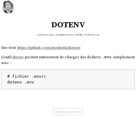
dotenv
#javascript
,
#comparaison
,
#node
,
#librairie
Site web
https://github.com/motdotla/dotenv
L'outil
direnv
permet nativement de charger des fichiers
, simplement
.env
avec :
# fichier .envrc

Quitter le mode Zen