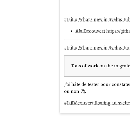
#
JaiLu
What's new in Svelte: Jul
#
JaiDécouvert
https://git
#
JaiLu
What's new in Svelte: Ju
Tons of work on the migrate 
J'ai hâte de tester pour constat
ou non 🤔.
#
JaiDécouvert
floating-ui-svelte