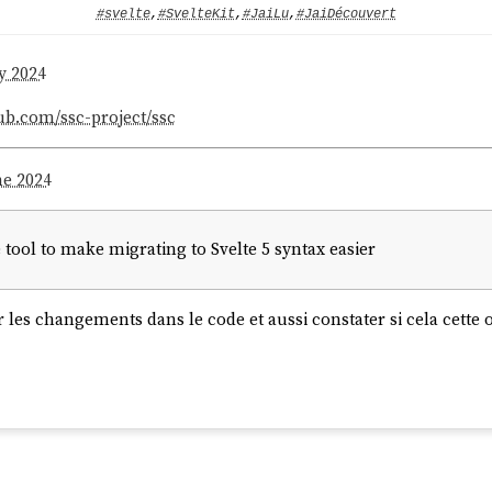
#svelte
,
#SvelteKit
,
#JaiLu
,
#JaiDécouvert
y 2024
hub.com/ssc-project/ssc
ne 2024
tool to make migrating to Svelte 5 syntax easier
er les changements dans le code et aussi constater si cela cett