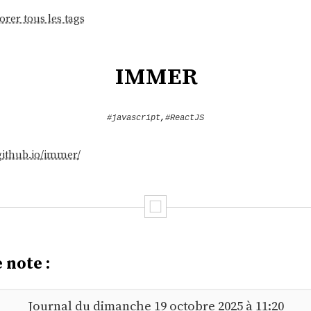
orer tous les tags
immer
#javascript
,
#ReactJS
github.io/immer/
 note :
Journal du dimanche 19 octobre 2025 à 11:20