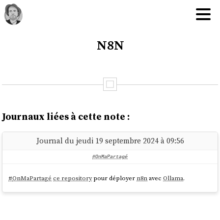
n8n
Journaux liées à cette note :
Journal du jeudi 19 septembre 2024 à 09:56
#OnMaPartagé
#
OnMaPartagé
ce repository
pour déployer
n8n
avec
Ollama
.