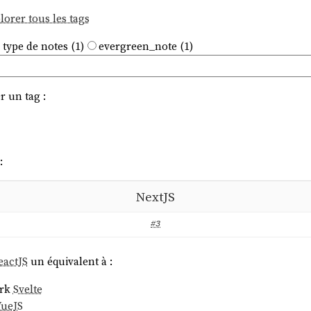
lorer tous les tags
 type de notes (1)
evergreen_note (1)
r un tag :
:
NextJS
#3
eactJS
un équivalent à :
ork
Svelte
VueJS