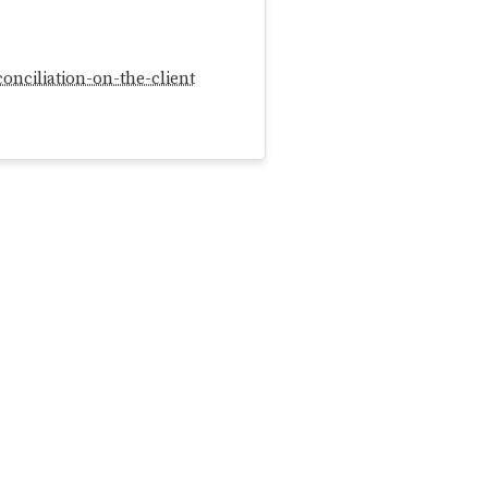
onciliation-on-the-client