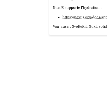
NextJS
supporte l'
hydration
:
https://nextjs.org/docs/a
Voir aussi :
SvelteKit
,
Nuxt
,
Solid