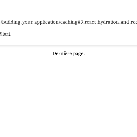
pp/building-your-application/caching#3-react-hydration-and-rec
Start
.
Dernière page.