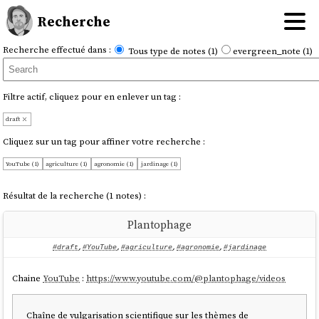
Recherche
Recherche effectué dans :
Tous type de notes (1)
evergreen_note (1)
Filtre actif, cliquez pour en enlever un tag :
draft
Cliquez sur un tag pour affiner votre recherche :
YouTube (1)
agriculture (1)
agronomie (1)
jardinage (1)
Résultat de la recherche (1 notes) :
Plantophage
#draft
,
#YouTube
,
#agriculture
,
#agronomie
,
#jardinage
Chaine
YouTube
:
https://www.youtube.com/@plantophage/videos
Chaîne de vulgarisation scientifique sur les thèmes de