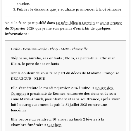
soutien.
Publier le discours que je souhaite prononcer à la cérémonie
Voici le faire-part publié dans
Le Républicain Lorrain
et
Ouest France
du 30 janvier 2026, que je me suis permis d'enrichir de quelques
informations :
Laillé - Vern-sur-Seiche - Flévy - Metz - Thionville
Stéphane, Aurélie, ses enfants ; Elora, sa petite-fille ; Christian
Klein, le père de ses enfants
ont la douleur de vous faire part du décès de Madame Françoise
DEGAUGUE - KLEIN
Elle s'est éteinte le mardi 27 janvier 2026 à 23h55, à
Bourg-des-
Comptes
à proximité de Rennes, entourée des siens et de son
amie Marie-Annick, paisiblement et sans souffrance, après avoir
lutté courageusement depuis le 31 juillet 2025 contre une
leucémie.
Elle repose du vendredi 30 janvier au lundi 2 février à la
chambre funéraire à
Guichen
.