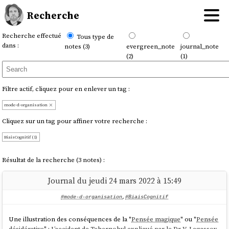
Recherche
Recherche effectué
Tous type de
dans :
notes (3)
evergreen_note
journal_note
(2)
(1)
Filtre actif, cliquez pour en enlever un tag :
mode-d-organisation
Cliquez sur un tag pour affiner votre recherche :
BiaisCognitif (1)
Résultat de la recherche (3 notes) :
Journal du jeudi 24 mars 2022 à 15:49
#mode-d-organisation
,
#BiaisCognitif
Une illustration des conséquences de la "
Pensée magique
" ou "
Pensée
désidérative
" :
L’accident de Tchernobyl expliqué par le Dr V. Legassov