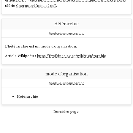
(Série
Chernobyl (mini-série)
).
Hétérarchie
#mode-d-organisation
L'
hétérarchie
est un
mode d'organisation
.
Article Wikipedia :
https://fr.wikipedia.org/wiki/Hétérarchie
mode d'organisation
#mode-d-organisation
Hétérarchie
Dernière page.