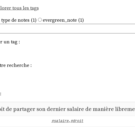
lorer tous les tags
 type de notes (1)
evergreen_note (1)
r un tag :
tre recherche :
:
roit de partager son dernier salaire de manière librem
#salaire
,
#droit