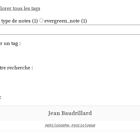
lorer tous les tags
 type de notes (1)
evergreen_note (1)
r un tag :
tre recherche :
:
Jean Baudrillard
#philosophe
,
#sociologue