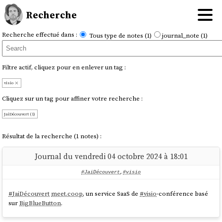
Recherche
Recherche effectué dans :
Tous type de notes (1)
journal_note (1)
Filtre actif, cliquez pour en enlever un tag :
visio
Cliquez sur un tag pour affiner votre recherche :
JaiDécouvert (1)
Résultat de la recherche (1 notes) :
Journal du vendredi 04 octobre 2024 à 18:01
#JaiDécouvert
,
#visio
#
JaiDécouvert
meet.coop
, un service SaaS de
#
visio
-conférence basé
sur
BigBlueButton
.