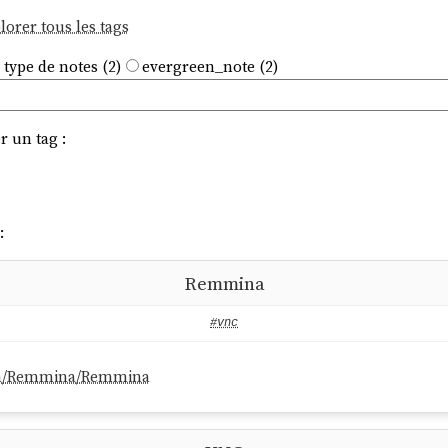
lorer tous les tags
 type de notes (2)
evergreen_note (2)
r un tag :
:
Remmina
#vnc
com/Remmina/Remmina