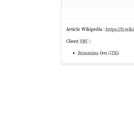
Article Wikipedia :
https://fr.w
Client
VNC
:
Remmina
(en
GTK
)