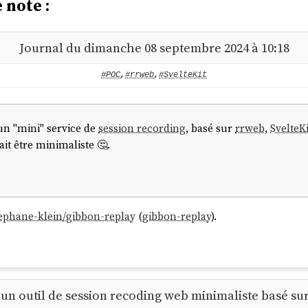
 note :
Journal du dimanche 08 septembre 2024 à 10:18
#POC
,
#rrweb
,
#SvelteKit
 un "mini" service de
session recording
, basé sur
rrweb
,
SvelteKi
it être minimaliste 🤔.
tephane-klein/gibbon-replay
(
gibbon-replay
).
'un outil de session recoding web minimaliste basé su