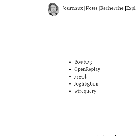
Journaux
|
Notes
|
Recherche
|
Expl
Posthog
OpenReplay
rrweb
highlight.io
wirequery