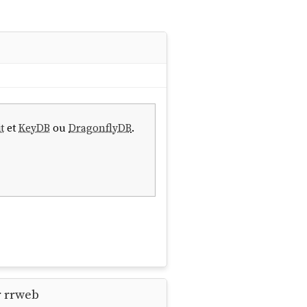
t
et
KeyDB
ou
DragonflyDB
.
r rrweb