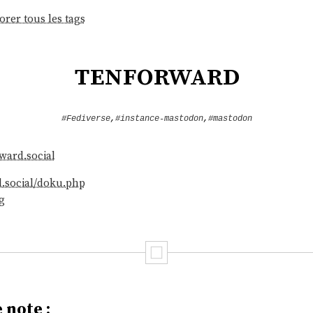
orer tous les tags
tenforward
#Fediverse
,
#instance-mastodon
,
#mastodon
rward.social
d.social/doku.php
g
 note :