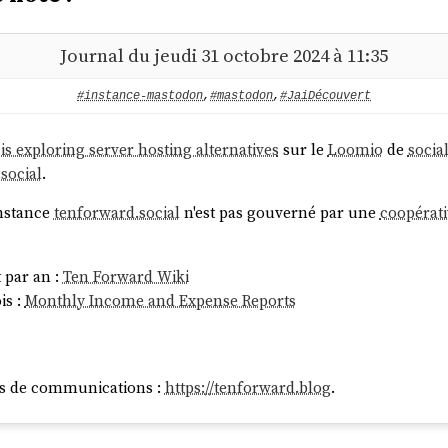
Journal du jeudi 31 octobre 2024 à 11:35
#instance-mastodon
,
#mastodon
,
#JaiDécouvert
s exploring server hosting alternatives
sur le
Loomio
de
socia
social
.
'instance
tenforward.social
n'est pas gouverné par une
coopérati
t par an :
Ten Forward Wiki
is :
Monthly Income and Expense Reports
es de communications :
https://tenforward.blog
.