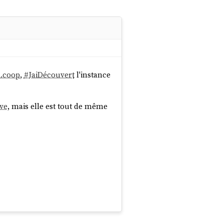
l.coop
,
#
JaiDécouvert
l'instance
ve
, mais elle est tout de même