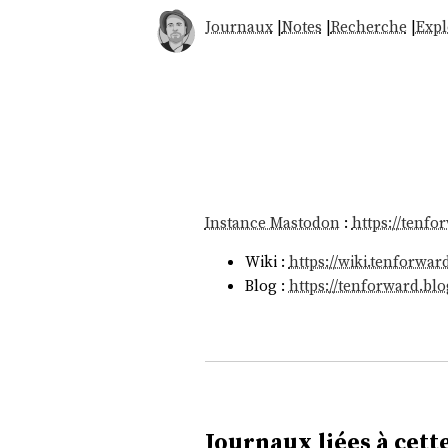
Journaux
|
Notes
|
Recherche
|
Expl
Instance Mastodon
:
https://tenfo
Wiki :
https://wiki.tenforwar
Blog :
https://tenforward.blo
Journaux liées à cette