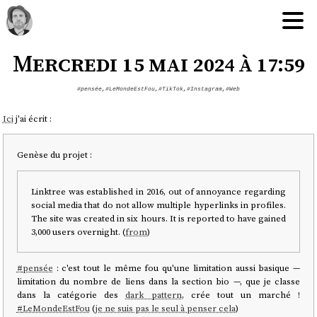
Mercredi 15 mai 2024 à 17:59
#pensée
,
#LeMondeEstFou
,
#TikTok
,
#Instagram
,
#Web
Ici
j'ai écrit :
Genèse du projet :
Linktree was established in 2016, out of annoyance regarding
social media that do not allow multiple hyperlinks in profiles.
The site was created in six hours. It is reported to have gained
3,000 users overnight. (
from
)
#
pensée
: c'est tout le même fou qu'une limitation aussi basique —
limitation du nombre de liens dans la section bio —, que je classe
dans la catégorie des
dark pattern
, crée tout un marché !
#
LeMondeEstFou
(
je ne suis pas le seul à penser cela
)