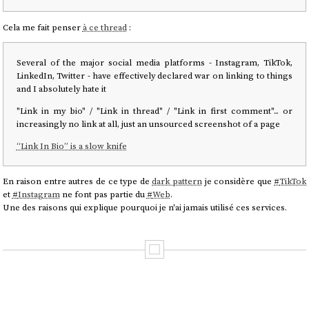
Cela me fait penser
à ce thread
:
Several of the major social media platforms - Instagram, TikTok,
LinkedIn, Twitter - have effectively declared war on linking to things
and I absolutely hate it
"Link in my bio" / "Link in thread" / "Link in first comment"... or
increasingly no link at all, just an unsourced screenshot of a page
“Link In Bio” is a slow knife
En raison entre autres de ce type de
dark pattern
je considère que
#
TikTok
et
#
Instagram
ne font pas partie du
#
Web
.
Une des raisons qui explique pourquoi je n'ai jamais utilisé ces services.