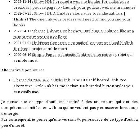
2022-11-14 :
Show HN: I created a website builder for audio/video
creators
|
podcastpage.io - Launch your podcast website in minutes
2022-07-21 :
Show HN: A Linktree alternative for indie authors
|
1link.st
The one link your readers will need to find you and your
books
2022-04-17 :
thread
|
Show HN: heyhey – Building a Linktree-like app
taught me more than college
2021-01-01
LinkFree: Generate automatically a personalized biolink
for free
| projet semble mort
2020-06-19
Simple Pages, a fantastic Linktree alternative
: projet qui
semble mort
Alternative OpenSource
Thread du 2024-04-20
:
LittleLink
- The DIY self-hosted LinkTree
alternative. LittleLink has more than 100 branded button styles you
can easily use.
Je pense que ce type d'outil est destiné à des utilisateurs qui ont des
compétences limitées en web ou qui ne veulent pas y consacrer beaucoup
d'énergie.
Par conséquent, je pense qu'une version
#
open
-source de ce type d'outil a
peu d'intérêt.