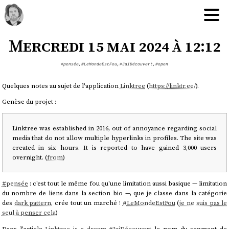
Mercredi 15 mai 2024 à 12:12
#pensée
,
#LeMondeEstFou
,
#JaiDécouvert
,
#open
Quelques notes au sujet de l'application
Linktree
(
https://linktr.ee/
).
Genèse du projet :
Linktree was established in 2016, out of annoyance regarding social
media that do not allow multiple hyperlinks in profiles. The site was
created in six hours. It is reported to have gained 3,000 users
overnight. (
from
)
#
pensée
: c'est tout le même fou qu'une limitation aussi basique — limitation
du nombre de liens dans la section bio —, que je classe dans la catégorie
des
dark pattern
, crée tout un marché !
#
LeMondeEstFou
(
je ne suis pas le
seul à penser cela
)
Dans l'article
Linktree is a dream
#
JaiDécouvert
le nom du segment de