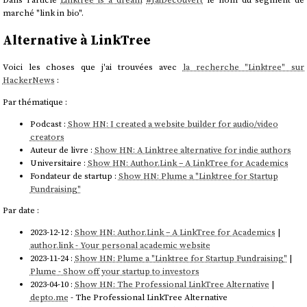
marché "link in bio".
Alternative à LinkTree
Voici les choses que j'ai trouvées avec
la recherche "Linktree" sur
HackerNews
:
Par thématique :
Podcast :
Show HN: I created a website builder for audio/video
creators
Auteur de livre :
Show HN: A Linktree alternative for indie authors
Universitaire :
Show HN: Author.Link – A LinkTree for Academics
Fondateur de startup :
Show HN: Plume a "Linktree for Startup
Fundraising"
Par date :
2023-12-12 :
Show HN: Author.Link – A LinkTree for Academics
|
author.link - Your personal academic website
2023-11-24 :
Show HN: Plume a "Linktree for Startup Fundraising"
|
Plume - Show off your startup to investors
2023-04-10 :
Show HN: The Professional LinkTree Alternative
|
depto.me
- The Professional LinkTree Alternative