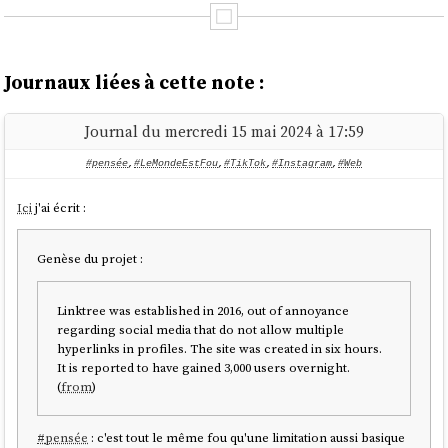
Journaux liées à cette note :
Journal du mercredi 15 mai 2024 à 17:59
#pensée
,
#LeMondeEstFou
,
#TikTok
,
#Instagram
,
#Web
Ici
j'ai écrit :
Genèse du projet :
Linktree was established in 2016, out of annoyance
regarding social media that do not allow multiple
hyperlinks in profiles. The site was created in six hours.
It is reported to have gained 3,000 users overnight.
(
from
)
#
pensée
: c'est tout le même fou qu'une limitation aussi basique