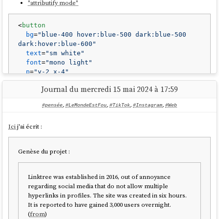
"attributify mode"
<
button
bg
=
"blue-400 hover:blue-500 dark:blue-500 
dark:hover:blue-600"
text
=
"sm white"
font
=
"mono light"
p
=
"y-2 x-4"
border
=
"2 rounded blue-200"
Journal du mercredi 15 mai 2024 à 17:59
>
#pensée
,
#LeMondeEstFou
,
#TikTok
,
#Instagram
,
#Web
</
button
>
Ici
j'ai écrit :
Est l'équivalent de :
Genèse du projet :
<
button
class
=
"bg-blue-400 hover:bg-blue-500 
text-sm text-white font-mono font-light py-2 
px-4 rounded border-2 border-blue-200 dark:bg-
Linktree was established in 2016, out of annoyance
blue-500 dark:hover:bg-blue-600"
>
regarding social media that do not allow multiple
hyperlinks in profiles. The site was created in six hours.
</
button
>
It is reported to have gained 3,000 users overnight.
(
from
)