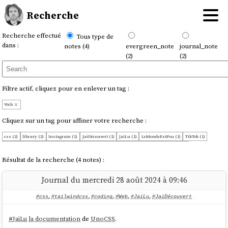
Recherche
Recherche effectué
Tous type de
dans :
notes (4)
evergreen_note
journal_note
(2)
(2)
Filtre actif, cliquez pour en enlever un tag :
Web
Cliquez sur un tag pour affiner votre recherche :
css (2)
library (2)
Instagram (1)
JaiDécouvert (1)
JaiLu (1)
LeMondeEstFou (1)
TikTok (1)
coding (1)
component (1)
pensée (1)
svelte (1)
tailwindcss (1)
utility-first-css (1)
Résultat de la recherche (4 notes) :
Journal du mercredi 28 août 2024 à 09:46
#css
,
#tailwindcss
,
#coding
,
#Web
,
#JaiLu
,
#JaiDécouvert
#
JaiLu
la documentation
de
UnoCSS
.