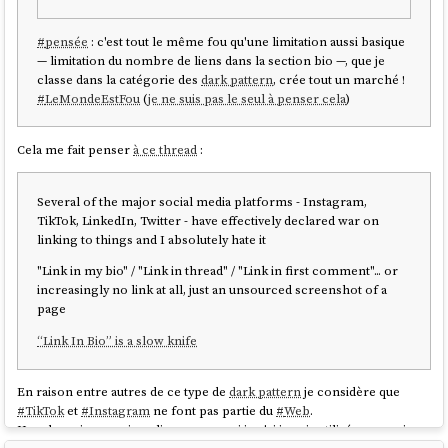
Tagify mode
#
pensée
: c'est tout le même fou qu'une limitation aussi basique
<
text-red
>
 red text 
</
text-red
>
— limitation du nombre de liens dans la section bio —, que je
<
flex
>
 flexbox 
</
flex
>
classe dans la catégorie des
dark pattern
, crée tout un marché !
I'm feeling 
<
i-line-md-emoji-grin
 />
#
LeMondeEstFou
(
je ne suis pas le seul à penser cela
)
Est l'équivalent de :
Cela me fait penser
à ce thread
:
<
span
class
=
"text-red"
>
 red text 
</
span
>
<
div
class
=
"flex"
>
 flexbox 
</
div
>
Several of the major social media platforms - Instagram,
I'm feeling 
<
span
class
=
"i-line-md-emoji-
TikTok, LinkedIn, Twitter - have effectively declared war on
grin"
>
</
span
>
linking to things and I absolutely hate it
"Link in my bio" / "Link in thread" / "Link in first comment"... or
Je trouve ces syntaxes élégantes, mais, à ma connaissance, elles sont
increasingly no link at all, just an unsourced screenshot of a
très peu courantes. Si je me mets à la place d'un développeur
page
"onbordé"
dans un nouveau projet utilisant le
"attributify mode"
et
Tagify mode
, je crains que cela puisse être un choc pour lui. Il me
“Link In Bio” is a slow knife
faudrait probablement plusieurs semaines avant que mon cerveau
s'habitue à interpréter automatiquement cette syntaxe.
En raison entre autres de ce type de
dark pattern
je considère que
Je me demande donc si le gain final est réellement positif ou négatif.
#
TikTok
et
#
Instagram
ne font pas partie du
#
Web
.
Une des raisons qui explique pourquoi je n'ai jamais utilisé ces services.
Pour le moment,
j'ai décidé
que n'utiliserait pas les fonctionnalités