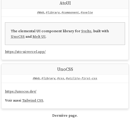
AtoUI
"attributify mode"
et
Tagify mode
.
#Web
,
#library
,
#component
,
#svelte
The elemental UI component library for
Svelte
, built with
UnoCSS
and
Melt UI
.
https://ato-ui.vercel.app/
UnoCSS
#Web
,
#library
,
#css
,
#utility-first-css
https://unocss.dev/
Voir aussi
Tailwind CSS
.
Dernière page.