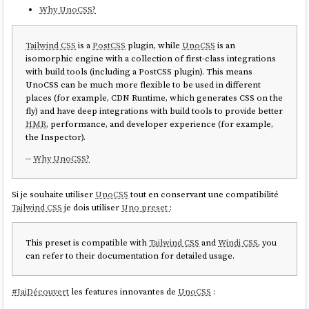
Why UnoCSS?
Tailwind CSS
is a
PostCSS
plugin, while
UnoCSS
is an
isomorphic engine with a collection of first-class integrations
with build tools (including a PostCSS plugin). This means
UnoCSS can be much more flexible to be used in different
places (for example, CDN Runtime, which generates CSS on the
fly) and have deep integrations with build tools to provide better
HMR
, performance, and developer experience (for example,
the Inspector).
--
Why UnoCSS?
Si je souhaite utiliser
UnoCSS
tout en conservant une compatibilité
Tailwind CSS
je dois utiliser
Uno preset
:
This preset is compatible with
Tailwind CSS
and
Windi CSS
, you
can refer to their documentation for detailed usage.
#
JaiDécouvert
les features innovantes de
UnoCSS
: