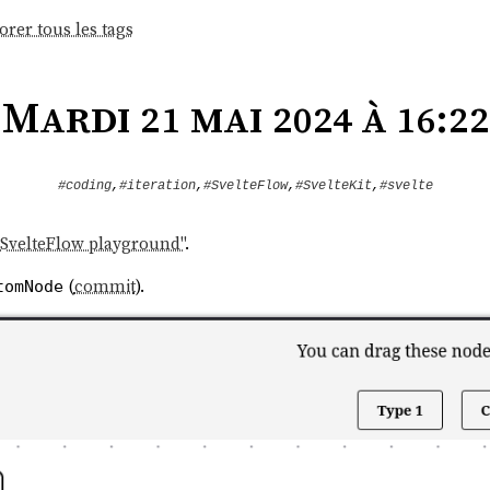
orer tous les tags
Mardi 21 mai 2024 à 16:22
#coding
,
#iteration
,
#SvelteFlow
,
#SvelteKit
,
#svelte
 "SvelteFlow playground"
.
(
commit
).
tomNode