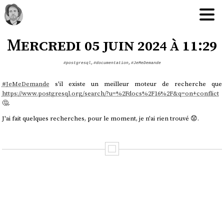
Mercredi 05 juin 2024 à 11:29
#postgresql
,
#documentation
,
#JeMeDemande
#
JeMeDemande
s'il existe un meilleur moteur de recherche que
https://www.postgresql.org/search/?u=%2Fdocs%2F16%2F&q=on+conflict
🤔.
J'ai fait quelques recherches, pour le moment, je n'ai rien trouvé 😟.