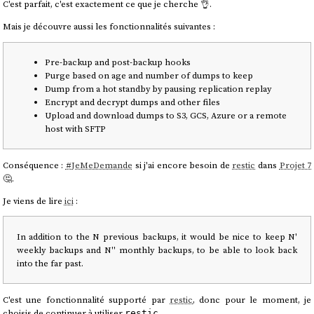
C'est parfait, c'est exactement ce que je cherche 👌.
Mais je découvre aussi les fonctionnalités suivantes :
Pre-backup and post-backup hooks
Purge based on age and number of dumps to keep
Dump from a hot standby by pausing replication replay
Encrypt and decrypt dumps and other files
Upload and download dumps to S3, GCS, Azure or a remote
host with SFTP
Conséquence :
#
JeMeDemande
si j'ai encore besoin de
restic
dans
Projet 7
🤔.
Je viens de lire
ici
:
In addition to the N previous backups, it would be nice to keep N'
weekly backups and N'' monthly backups, to be able to look back
into the far past.
C'est une fonctionnalité supporté par
restic
, donc pour le moment, je
choisis de continuer à utiliser
.
restic