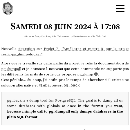
Samedi 08 juin 2024 à 17:08
#iteration
,
#backup
,
#JaiDécouvert
,
#JeMeDemande
,
#JaiDécidé
Nouvelle
#
iteration
sur
Projet 7 - "Améliorer et mettre à jour le projet
restic-pg_dump-docker"
.
Alors que je travaille sur
cette partie
du projet, je relis la documentation de
pg_dumpall
et je constate à nouveau que cette commande ne supporte pas
les différents formats de sortie que propose
pg_dump
😡.
C'est pénible… du coup, j'ai enfin pris le temps de chercher si il existe une
solution alternative et
#
JaiDécouvert
:
pg_back
pg_back is a dump tool for PostgreSQL. The goal is to dump all or
some databases with globals at once in the format you want,
because a simple call to
pg_dumpall only dumps databases in the
plain SQL format
.