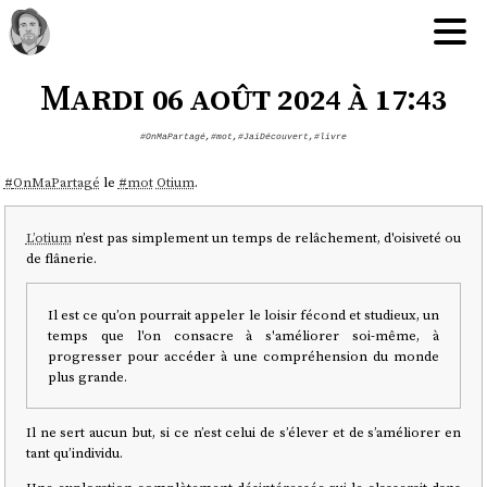
Mardi 06 août 2024 à 17:43
#OnMaPartagé
,
#mot
,
#JaiDécouvert
,
#livre
#
OnMaPartagé
le
#
mot
Otium
.
L’otium
n’est pas simplement un temps de relâchement, d'oisiveté ou
de flânerie.
Il est ce qu’on pourrait appeler le loisir fécond et studieux, un
temps que l'on consacre à s'améliorer soi-même, à
progresser pour accéder à une compréhension du monde
plus grande.
Il ne sert aucun but, si ce n’est celui de s’élever et de s’améliorer en
tant qu’individu.