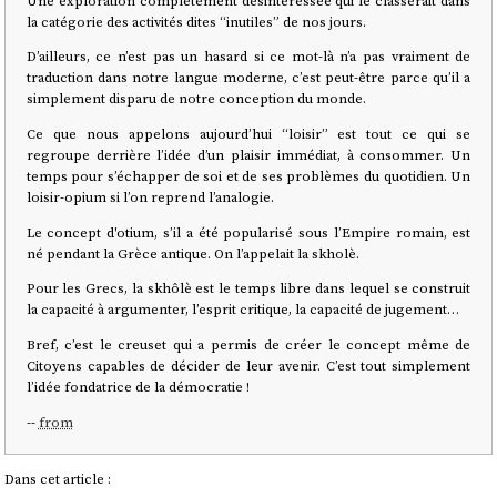
Une exploration complètement désintéressée qui le classerait dans
la catégorie des activités dites “inutiles” de nos jours.
D’ailleurs, ce n’est pas un hasard si ce mot-là n’a pas vraiment de
traduction dans notre langue moderne, c’est peut-être parce qu’il a
simplement disparu de notre conception du monde.
Ce que nous appelons aujourd’hui “loisir” est tout ce qui se
regroupe derrière l’idée d’un plaisir immédiat, à consommer. Un
temps pour s’échapper de soi et de ses problèmes du quotidien. Un
loisir-opium si l’on reprend l’analogie.
Le concept d'otium, s’il a été popularisé sous l’Empire romain, est
né pendant la Grèce antique. On l’appelait la skholè.
Pour les Grecs, la skhôlè est le temps libre dans lequel se construit
la capacité à argumenter, l’esprit critique, la capacité de jugement…
Bref, c’est le creuset qui a permis de créer le concept même de
Citoyens capables de décider de leur avenir. C’est tout simplement
l’idée fondatrice de la démocratie !
--
from
Dans cet article :