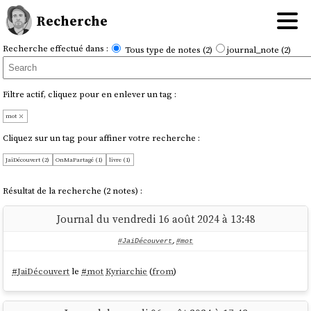
Recherche
Recherche effectué dans :
Tous type de notes (2)
journal_note (2)
Filtre actif, cliquez pour en enlever un tag :
mot
Cliquez sur un tag pour affiner votre recherche :
JaiDécouvert (2)
OnMaPartagé (1)
livre (1)
Résultat de la recherche (2 notes) :
Journal du vendredi 16 août 2024 à 13:48
#JaiDécouvert
,
#mot
#
JaiDécouvert
le
#
mot
Kyriarchie
(
from
)