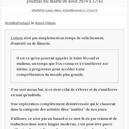
Journal du mardi 06 août 2024 à 17:43
#OnMaPartagé
,
#mot
,
#JaiDécouvert
,
#livre
#
OnMaPartagé
le
#
mot
Otium
.
L’otium
n’est pas simplement un temps de relâchement,
d'oisiveté ou de flânerie.
Il est ce qu’on pourrait appeler le loisir fécond et
studieux, un temps que l'on consacre à s'améliorer soi-
même, à progresser pour accéder à une
compréhension du monde plus grande.
Il ne sert aucun but, si ce n’est celui de s’élever et de s’améliorer
en tant qu’individu.
Une exploration complètement désintéressée qui le classerait
dans la catégorie des activités dites “inutiles” de nos jours.
D’ailleurs, ce n’est pas un hasard si ce mot-là n’a pas vraiment de
traduction dans notre langue moderne, c’est peut-être parce