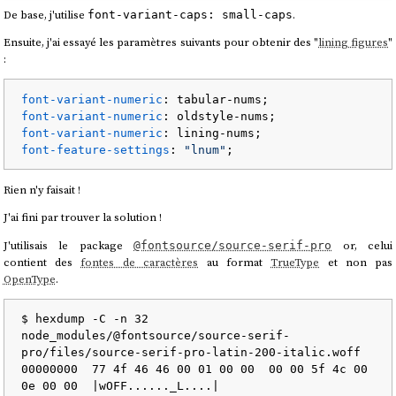
De base, j'utilise
.
font-variant-caps: small-caps
Ensuite, j'ai essayé les paramètres suivants pour obtenir des "
lining figures
"
:
font-variant-numeric
font-variant-numeric
font-variant-numeric
font-feature-settings
: 
"lnum"
Rien n'y faisait !
J'ai fini par trouver la solution !
J'utilisais le package
or, celui
@fontsource/source-serif-pro
contient des
fontes de caractères
au format
TrueType
et non pas
OpenType
.
$ hexdump -C -n 32 
node_modules/@fontsource/source-serif-
pro/files/source-serif-pro-latin-200-italic.woff

00000000  77 4f 46 46 00 01 00 00  00 00 5f 4c 00 