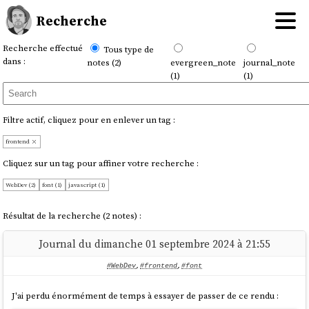
Recherche
Recherche effectué
Tous type de
dans :
notes (2)
evergreen_note
journal_note
(1)
(1)
Filtre actif, cliquez pour en enlever un tag :
frontend
Cliquez sur un tag pour affiner votre recherche :
WebDev (2)
font (1)
javascript (1)
Résultat de la recherche (2 notes) :
Journal du dimanche 01 septembre 2024 à 21:55
#WebDev
,
#frontend
,
#font
J'ai perdu énormément de temps à essayer de passer de ce rendu :