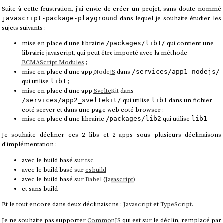
Suite à cette frustration, j'ai envie de créer un projet, sans doute nommé
dans lequel je souhaite étudier les
javascript-package-playground
sujets suivants :
mise en place d'une librairie
qui contient une
/packages/lib1/
librairie javascript, qui peut être importé avec la méthode
ECMAScript Modules
;
mise en place d'une app
NodeJS
dans
/services/app1_nodejs/
qui utilise
;
lib1
mise en place d'une app
SvelteKit
dans
qui utilise
dans un fichier
/services/app2_sveltekit/
lib1
coté server et dans une page web coté browser ;
mise en place d'une librairie
qui utilise
/packages/lib2
lib1
Je souhaite décliner ces 2 libs et 2 apps sous plusieurs déclinaisons
d'implémentation :
avec le build basé sur
tsc
avec le build basé sur
esbuild
avec le build basé sur
Babel (Javascript)
et sans build
Et le tout encore dans deux déclinaisons :
Javascript
et
TypeScript
.
Je ne souhaite pas supporter
CommonJS
qui est sur le déclin, remplacé par