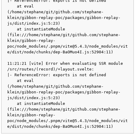
|- ReferenceError: exports is not defined

    at eval 
(/home/stephane/git/github.com/stephane-
klein/gibbon-replay-poc/packages/gibbon-replay-
js/dist/index.js:5:23)

    at instantiateModule 
(file:///home/stephane/git/github.com/stephane-
klein/gibbon-replay-
poc/node_modules/.pnpm/vite@5.4.3/node_modules/vit
e/dist/node/chunks/dep-BaOMuo4I.js:52904:11)

11:21:21 [vite] Error when evaluating SSR module 
/src/routes/(record)/+layout.svelte:

|- ReferenceError: exports is not defined

    at eval 
(/home/stephane/git/github.com/stephane-
klein/gibbon-replay-poc/packages/gibbon-replay-
js/dist/index.js:5:23)

    at instantiateModule 
(file:///home/stephane/git/github.com/stephane-
klein/gibbon-replay-
poc/node_modules/.pnpm/vite@5.4.3/node_modules/vit