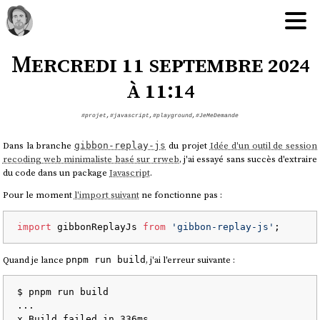
Mercredi 11 septembre 2024
à 11:14
#projet
,
#javascript
,
#playground
,
#JeMeDemande
Dans la branche
du projet
Idée d'un outil de session
gibbon-replay-js
recoding web minimaliste basé sur rrweb
, j'ai essayé sans succès d'extraire
du code dans un package
Javascript
.
Pour le moment
l'import suivant
ne fonctionne pas :
import
 gibbonReplayJs 
from
'gibbon-replay-js'
Quand je lance
, j'ai l'erreur suivante :
pnpm run build
$ pnpm run build

...

x Build failed in 336ms
