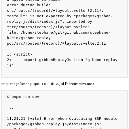
error during build:

src/routes/(record)/+layout.svelte (2:11): 
"default" is not exported by "packages/gibbon-
replay-js/dist/index.js", imported by 
"src/routes/(record)/+layout.svelte".

file: /home/stephane/git/github.com/stephane-
klein/gibbon-replay-
poc/src/routes/(record)/+layout.svelte:2:11

1: <script>

2:     import gibbonReplayJs from 'gibbon-replay-
js';

Et quand je lance
, j'ai l'erreur suivante :
pnpm run dev
$ pnpm run dev

...

11:21:21 [vite] Error when evaluating SSR module 
/packages/gibbon-replay-js/dist/index.js:
