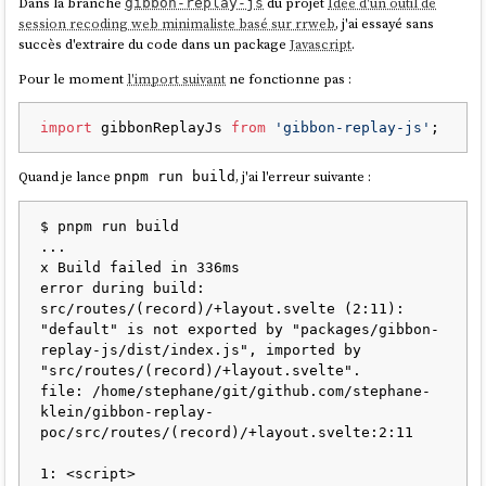
Dans la branche
du projet
Idée d'un outil de
gibbon-replay-js
session recoding web minimaliste basé sur rrweb
, j'ai essayé sans
succès d'extraire du code dans un package
Javascript
.
Pour le moment
l'import suivant
ne fonctionne pas :
import
 gibbonReplayJs 
from
'gibbon-replay-js'
Quand je lance
, j'ai l'erreur suivante :
pnpm run build
$ pnpm run build

...

x Build failed in 336ms

error during build:

src/routes/(record)/+layout.svelte (2:11): 
"default" is not exported by "packages/gibbon-
replay-js/dist/index.js", imported by 
"src/routes/(record)/+layout.svelte".

file: /home/stephane/git/github.com/stephane-
klein/gibbon-replay-
poc/src/routes/(record)/+layout.svelte:2:11

1: <script>
