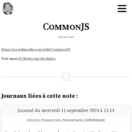
CommonJS
#javascript
https://en.wikipedia.org/wiki/CommonJS
Voir aussi
ECMAScript Modules
.
Journaux liées à cette note :
Journal du mercredi 11 septembre 2024 à 11:14
#projet
,
#javascript
,
#playground
,
#JeMeDemande