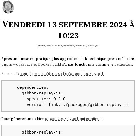
Vendredi 13 septembre 2024 à
10:23
#pnpm
,
#workspace
,
#docker
,
#WebDev
,
#DevOps
Après une mise en pratique plus approfondie, la technique présentée dans
pnpm workspace et Docker build
n'a pas fonctionné comme je l'attendais.
À cause de
cette ligne du
:
/demosite/pnpm-lock.yaml
dependencies:
gibbon-replay-js:
specifier:
0.2
.0
version:
link:../packages/gibbon-replay-js
Pour générer un fichier
qui contient
:
pnpm-lock.yaml
gibbon-replay-js: