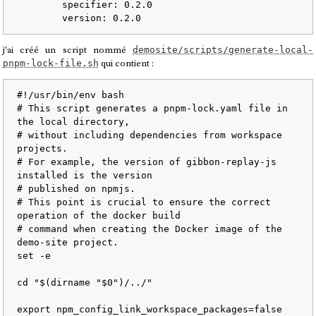
specifier:
0.2
.0
version:
0.2
.0
j'ai créé un script nommé
demosite/scripts/generate-local-
qui contient :
pnpm-lock-file.sh
#!/usr/bin/env bash
# This script generates a pnpm-lock.yaml file in 
the local directory,
# without including dependencies from workspace 
projects.
# For example, the version of gibbon-replay-js 
installed is the version
# published on npmjs.
# This point is crucial to ensure the correct 
operation of the docker build
# command when creating the Docker image of the 
demo-site project.
set
 -e

cd
"
$(dirname 
"
$0
"
)
/../"
export
 npm_config_link_workspace_packages=
false