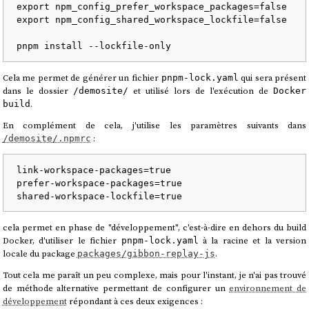
export
 npm_config_prefer_workspace_packages=
false
export
 npm_config_shared_workspace_lockfile=
false
Cela me permet de générer un fichier
qui sera présent
pnpm-lock.yaml
dans le dossier
et utilisé lors de l'exécution de
/demosite/
Docker
.
build
En complément de cela, j'utilise les paramètres suivants dans
:
/demosite/.npmrc
link-workspace-packages=true

prefer-workspace-packages=true

cela permet en phase de "développement", c'est-à-dire en dehors du build
Docker, d'utiliser le fichier
à la racine et la version
pnpm-lock.yaml
locale du package
.
packages/gibbon-replay-js
Tout cela me paraît un peu complexe, mais pour l'instant, je n'ai pas trouvé
de méthode alternative permettant de configurer un
environnement de
développement
répondant à ces deux exigences :