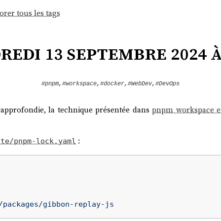
orer tous les tags
edi 13 septembre 2024 à
#pnpm
,
#workspace
,
#docker
,
#WebDev
,
#DevOps
 approfondie, la technique présentée dans
pnpm workspace et
:
ite/pnpm-lock.yaml
/packages/gibbon-replay-js