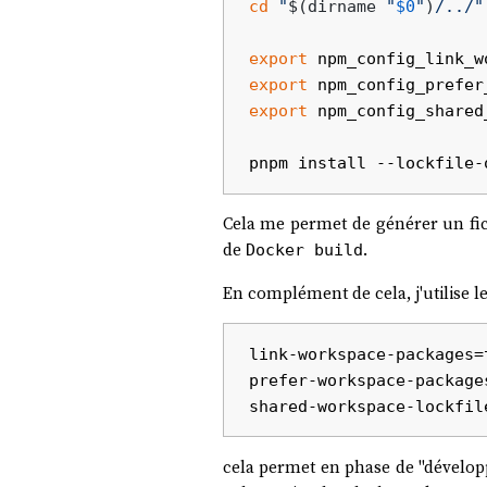
cd
"
$(dirname 
"
$0
"
)
/../"
export
 npm_config_link_w
export
 npm_config_prefer
export
 npm_config_shared
Cela me permet de générer un fi
de
.
Docker build
En complément de cela, j'utilise 
link-workspace-packages=t
prefer-workspace-packages
cela permet en phase de "développe