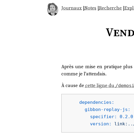
Journaux
|
Notes
|
Recherche
|
Expl
Vendr
Après une mise en pratique plus
comme je l'attendais.
À cause de
cette ligne du
/demos
dependencies:
gibbon-replay-js:
specifier:
0.2
.0
version:
link:..