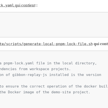
qui contient
:
ck.yaml
qui conti
te/scripts/generate-local-pnpm-lock-file.sh
a pnpm-lock.yaml file in the local directory,
ndencies from workspace projects.
on of gibbon-replay-js installed is the version
to ensure the correct operation of the docker buil
the Docker image of the demo-site project.