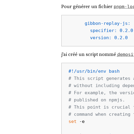
Pour générer un fichier
pnpm-lo
gibbon-replay-js:
specifier:
0.2
.0
version:
0.2
.0
j'ai créé un script nommé
demosi
#!/usr/bin/env bash
# This script generates 
# without including depe
# For example, the versi
# published on npmjs.
# This point is crucial 
# command when creating 
set
 -e
