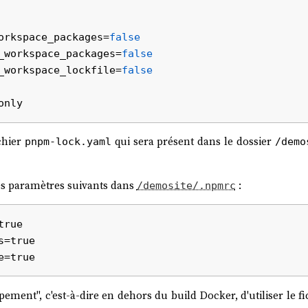
orkspace_packages=
false
_workspace_packages=
false
_workspace_lockfile=
false
chier
qui sera présent dans le dossier
pnpm-lock.yaml
/demo
les paramètres suivants dans
:
/demosite/.npmrc
rue

=true

ment", c'est-à-dire en dehors du build Docker, d'utiliser le f