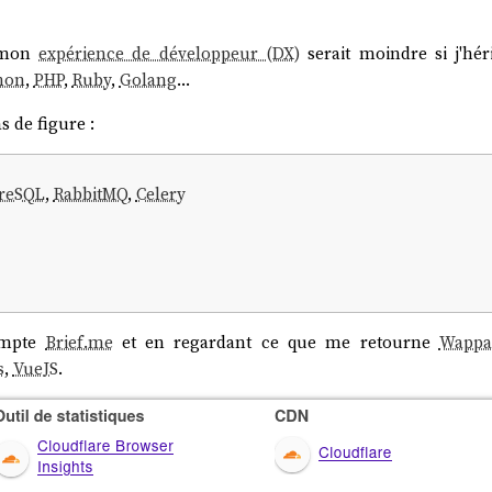
e mon
expérience de développeur (DX)
serait moindre si j'hé
hon
,
PHP
,
Ruby
,
Golang
…
 de figure :
reSQL
,
RabbitMQ
,
Celery
ompte
Brief.me
et en regardant ce que me retourne
Wappa
s
,
VueJS
.