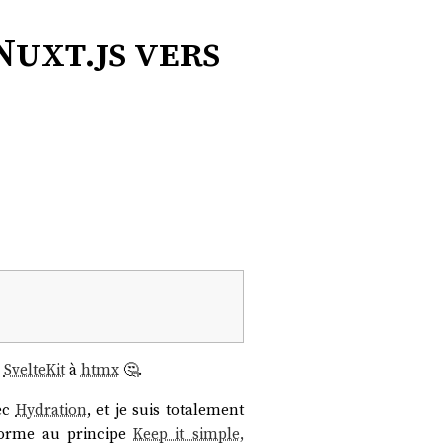
Nuxt.js vers
u
SvelteKit
à
htmx
🤔.
ec
Hydration
, et je suis totalement
forme au principe
Keep it simple,