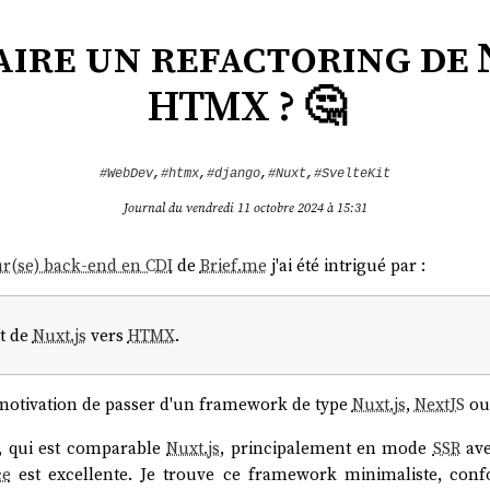
ire un refactoring de 
HTMX ? 🤔
#WebDev
,
#htmx
,
#django
,
#Nuxt
,
#SvelteKit
Journal du vendredi 11 octobre 2024 à 15:31
r(se) back-end en CDI
de
Brief.me
j'ai été intrigué par :
nt de
Nuxt.js
vers
HTMX
.
 motivation de passer d'un framework de type
Nuxt.js
,
NextJS
o
, qui est comparable
Nuxt.js
, principalement en mode
SSR
av
ce
est excellente. Je trouve ce framework minimaliste, con