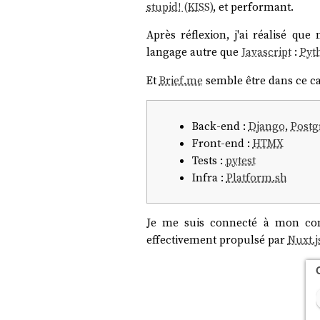
stupid! (KISS)
, et performant.
Après réflexion, j'ai réalisé qu
langage autre que
Javascript
:
Pyt
Et
Brief.me
semble être dans ce cas
Back-end :
Django
,
Postg
Front-end :
HTMX
Tests :
pytest
Infra :
Platform.sh
Je me suis connecté à mon c
effectivement propulsé par
Nuxt.j