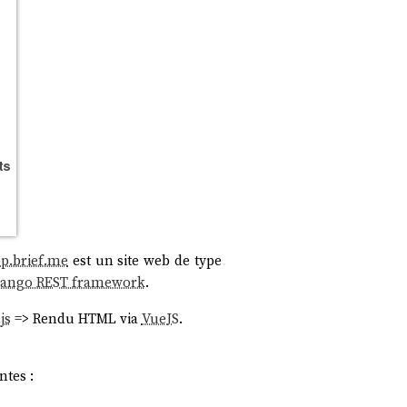
pp.brief.me
est un site web de type
jango REST framework
.
js
=> Rendu HTML via
VueJS
.
tes :