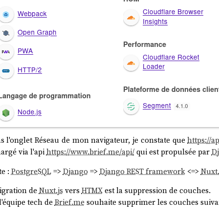
ns l'onglet Réseau de mon navigateur, je constate que
https://a
argé via l'api
https://www.brief.me/api/
qui est propulsée par
D
te :
PostgreSQL
=>
Django
=>
Django REST framework
<=>
Nuxt.
igration de
Nuxt.js
vers
HTMX
est la suppression de couches.
l'équipe tech de
Brief.me
souhaite supprimer les couches suivan