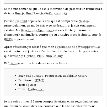
Je me suis demandé quelle est la motivation de passer d'un framework
de type
Nuxt.js
,
NextJS
ou
SvelteKit
à
htmx
🤔.
J'utilise
SvelteKit
depuis deux ans, qui est comparable
Nuxt.js
,
principalement en mode
SSR
avec
Hydration
, et je suis totalement
satisfait. Ma
Developer eXperience
est excellente. Je trouve ce
framework minimaliste, conforme au principe
Keep it simple, stupid!
(KISS)
, et performant.
Après réflexion, j'ai réalisé que mon
expérience de développeur (DX)
serait moindre si j'héritais d'un backend codé dans un langage autre
que
Javascript
:
Python
,
PHP
,
Ruby
,
Golang
…
Et
Brief.me
semble être dans ce cas de figure :
Back-end :
Django
,
PostgreSQL
,
RabbitMQ
,
Celery
Front-end :
HTMX
Tests :
pytest
Infra :
Platform.sh
Je me suis connecté à mon compte
Brief.me
et en regardant ce que
me retourne
Wappalyzer
, je constate que le site est effectivement