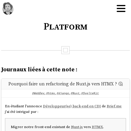
Platform
Journaux liées à cette note :
Pourquoi faire un refactoring de Nuxt.js vers HTMX ? 🤔
#WebDev
,
#htmx
,
#django
,
#Nuxt
,
#SvelteKit
En étudiant l'annonce
Développeur(se) back-end en CDI
de
Brief.me
j'ai été intrigué par :
Migrer notre front-end existant de
Nuxt.js
vers
HTMX
.