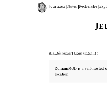
Journaux
|
Notes
|
Recherche
|
Expl
Je
#
JaiDécouvert
DomainMOD
:
DomainMOD is a self-hosted o
location.