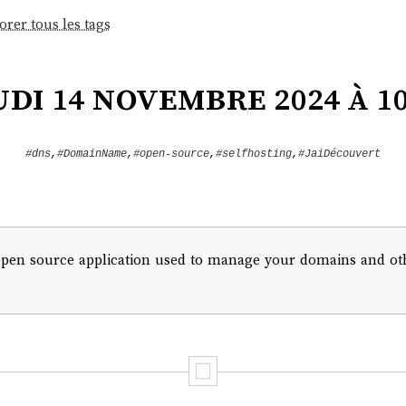
orer tous les tags
udi 14 novembre 2024 à 10
#dns
,
#DomainName
,
#open-source
,
#selfhosting
,
#JaiDécouvert
pen source application used to manage your domains and other