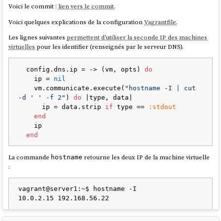
Voici le commit :
lien vers le commit
.
Voici quelques explications de la configuration
Vagrantfile
.
Les lignes suivantes
permettent d'utiliser la seconde IP des machines
virtuelles
pour les identifier (renseignés par le serveur DNS).
  config.dns.ip = -> (vm, opts) 
do
    ip = 
nil
    vm.communicate.execute(
"hostname -I | cut 
-d ' ' -f 2"
) 
do
 |
type, data
|

      ip = data.strip 
if
 type == 
:stdout
end
    ip

end
La commande
retourne les deux IP de la machine virtuelle
hostname
:
vagrant@server1:~$ hostname -I

La commande
capture la
hostname -I | cut -d ' ' -f 2