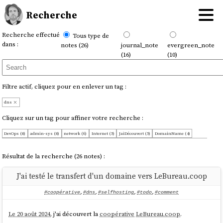
Recherche
Recherche effectué
Tous type de
dans :
notes (26)
journal_note
evergreen_note
(16)
(10)
Filtre actif, cliquez pour en enlever un tag :
dns
Cliquez sur un tag pour affiner votre recherche :
DevOps (8)
admin-sys (8)
network (6)
Internet (5)
JaiDécouvert (5)
DomainName (4)
scaleway (3)
selfhosting (3)
vagrant (3)
iteration (2)
open-source (2)
power-dns (2)
todo (2)
JaiLu (1)
WebDev (1)
aide-mémoire (1)
coding (1)
comment (1)
contribution (1)
coopérative (1)
Résultat de la recherche (26 notes) :
difficulté (1)
file (1)
homelab (1)
ip (1)
linux (1)
mémento (1)
mémo (1)
yak (1)
J'ai testé le transfert d'un domaine vers LeBureau.coop
#coopérative
,
#dns
,
#selfhosting
,
#todo
,
#comment
Le 20 août 2024
, j'ai découvert la
coopérative
LeBureau.coop
.