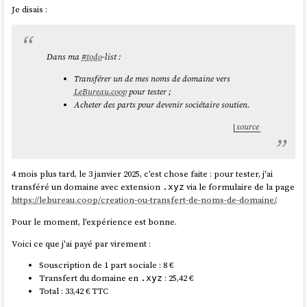
Je disais :
Dans ma
#
todo
-list :
Transférer un de mes noms de domaine vers
LeBureau.coop
pour tester ;
Acheter des parts pour devenir sociétaire soutien.
source
4 mois plus tard, le 3 janvier 2025, c'est chose faite : pour tester, j'ai
transféré un domaine avec extension
via le formulaire de la page
.xyz
https://lebureau.coop/creation-ou-transfert-de-noms-de-domaine/
.
Pour le moment, l'expérience est bonne.
Voici ce que j'ai payé par virement :
Souscription de 1 part sociale : 8 €
Transfert du domaine en
: 25,42 €
.xyz
Total : 33,42 € TTC