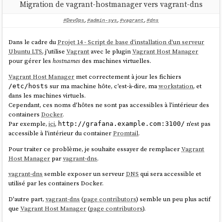
Migration de vagrant-hostmanager vers vagrant-dns
seconde IP, ici
.
192.168.56.22
#DevOps
,
#admin-sys
,
#vagrant
,
#dns
La configuration DNS qui retourne cette IP est consultable via :
Dans le cadre du
Projet 14 - Script de base d'installation d'un serveur
$ vagrant dns -l

Ubuntu LTS
, j'utilise
Vagrant
avec le plugin
Vagrant Host Manager
/server1.vagrant.test/ => 192.168.56.22

pour gérer les
hostnames
des machines virtuelles.
/server2.vagrant.test/ => 192.168.56.23

/grafana.vagrant.test/ => 192.168.56.23

Vagrant Host Manager
met correctement à jour les fichiers
sur ma machine hôte, c'est-à-dire, ma
workstation
, et
/etc/hosts
dans les machines virtuels.
Cependant, ces noms d'hôtes ne sont pas accessibles à l'intérieur des
Autre subtilité
:
containers
Docker
.
Par exemple,
ici
,
n'est pas
http://grafana.example.com:3100/
vb.customize [
"modifyvm"
, 
:id
, 
"--
accessible à l'intérieur du container
Promtail
.
natdnshostresolver1"
, 
"on"
Pour traiter ce problème, je souhaite essayer de remplacer
Vagrant
Host Manager
par
vagrant-dns
.
Cette ligne configure la machine virtuelle pour qu'elle utilise le
serveur DNS de
vagrant-dns
.
vagrant-dns
semble exposer un serveur
DNS
qui sera accessible et
Cela permet de résoudre les noms des autres machines virtuelles.
utilisé par les containers Docker.
Exemple :
D'autre part,
vagrant-dns
(
page contributors
) semble un peu plus actif
que
Vagrant Host Manager
(
page contributors
).
vagrant@server1:~$ resolvectl query 
server2.vagrant.test
