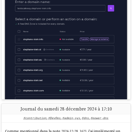
2025-01-17 : réponse que j'ai reçu :
Notre équipe produit est revenue vers nous pour nous indiquer
qu’en effet il y a un défaut de documentation.
Ce process alternatif ne fonctionne que sur la racine des
domaines pas sur un sous domaine.
C’était pour les tlds qui ne donnent pas de DNS par défaut aux
clients.
Conclusion : la documentation était imprécise, ce que j'ai essayé de
réaliser ne peut pas fonctionner.
Journal du samedi 28 décembre 2024 à 17:10
#contribution
,
#DevOps
,
#admin-sys
,
#dns
,
#power-dns
Comme mentionné dans la note
2024-12-28_1621
, j'ai implémenté un