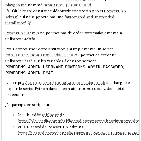
playground
nommé
.
powerdns-playground
J'ai fait le triste constat de découvrir encore un projet (
PowerDNS-
Admin
) qui ne supporte pas une "
automated and unattended
installation
" 🫤.
Je sélectionne la dernière entrée « Manage as external ».
PowerDNS-Admin
ne permet pas de créer automatiquement un
Ensuite :
utilisateur
admin
.
Pour contourner cette limitation, j'ai implémenté un script
qui permet de créer un
configure_powerdns_admin.py
utilisateur basé sur les variables d'environnement
,
,
POWERDNS_ADMIN_USERNAME
POWERDNS_ADMIN_PASSWORD
.
POWERDNS_ADMIN_EMAIL
Le script
se charge de
./scripts/setup-powerdns-admin.sh
copier le script Python dans le container
et de
powerdns-admin
l'exécuter.
J'ai partagé ce script sur :
le SubReddit
self hosted
:
https://old.reddit.com/r/selfhosted/comments/1hocrjm/powerdns
et le Discord de PowerDNS-Admin :
https://discord.com/channels/1088963190693576784/1088963191574376