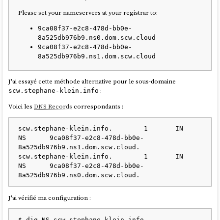
Please set your nameservers at your registrar to:
9ca08f37-e2c8-478d-bb0e-
8a525db976b9.ns0.dom.scw.cloud
9ca08f37-e2c8-478d-bb0e-
8a525db976b9.ns1.dom.scw.cloud
J'ai essayé cette méthode alternative pour le sous-domaine
:
scw.stephane-klein.info
Voici les
DNS Records
correspondants :
scw.stephane-klein.info.	1	IN	
NS	9ca08f37-e2c8-478d-bb0e-
8a525db976b9.ns1.dom.scw.cloud.

scw.stephane-klein.info.	1	IN	
NS	9ca08f37-e2c8-478d-bb0e-
J'ai vérifié ma configuration :
$ dig NS scw.stephane-klein.info 