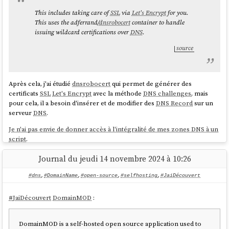
This includes taking care of
SSL
via
Let's Encrypt
for you.
This uses the adferrand/
dnsrobocert
container to handle
issuing wildcard certifications over
DNS
.
source
Après cela, j'ai étudié
dnsrobocert
qui permet de générer des
certificats
SSL
Let's Encrypt
avec la méthode
DNS challenges
, mais
pour cela, il a besoin d'insérer et de modifier des
DNS Record
sur un
serveur
DNS
.
J'ai ajouté le
DNS Record
suivant à mon serveur DNS géré par
Je n'ai pas envie de donner accès à l'intégralité de mes zones DNS à un
cloudflare
:
script
.
Pour éviter cela, j'ai dans un premier temps envisagé d'utiliser un
Journal du jeudi 14 novembre 2024 à 10:26
serveur DNS managé de
Scaleway
, mais j'ai constaté que le provider
_scaleway-challenge.testscaleway.stephane-
Scaleway
n'est pas supporté par Lexicon
(qui est utilisé par
klein.info.	1	IN	TXT	
#dns
,
#DomainName
,
#open-source
,
#selfhosting
,
#JaiDécouvert
dnsrobocert
).
Après cela, j'ai décidé d'utiliser
PowerDNS
et je viens de publier ce
#
JaiDécouvert
DomainMOD
:
Vérification :
playground
:
.
powerdns-playground
DomainMOD is a self-hosted open source application used to
$ dig TXT _scaleway-