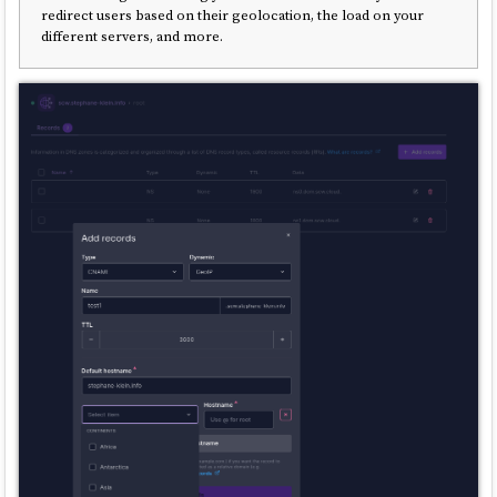
redirect users based on their geolocation, the load on your
different servers, and more.
Ensuite, j'ai ajouté les
DNS Records
suivants :
testscaleway.stephane-klein.info.	1	
IN	NS	ns1.dom.scw.cloud.

testscaleway.stephane-klein.info.	1	
Vérification :
$ dig NS testscaleway.stephane-klein.info 
+short

ns0.dom.scw.cloud.

Ensuite, j'ai configuré dans la console Scaleway, le
DNS Record
: