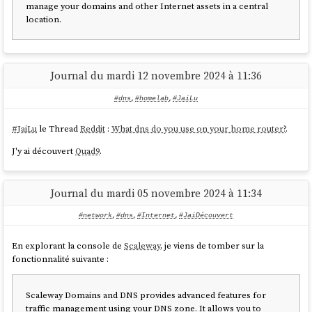
manage your domains and other Internet assets in a central
challenge.testscaleway.stephane-klein.info 
location.
"dd7e7931-56d6-4e04-bcd7-e358821e63dd"
Je n'ai aucune idée de la fréquencede passage du
job
Scaleway qui
Journal du mardi 12 novembre 2024 à 11:36
effectue la vérification de l'entrée
:
TXT
#dns
,
#homelab
,
#JaiLu
#
JaiLu
le Thread
Reddit
:
What dns do you use on your home router?
.
J'y ai découvert
Quad9
.
Journal du mardi 05 novembre 2024 à 11:34
J'ai ajouté mon domaine à 22h22 et il a été validé à 22h54 :
#network
,
#dns
,
#Internet
,
#JaiDécouvert
En explorant la console de
Scaleway
, je viens de tomber sur la
fonctionnalité suivante :
Scaleway Domains and DNS provides advanced features for
traffic management using your DNS zone. It allows you to