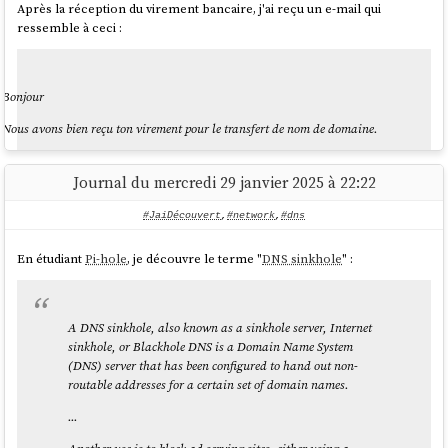
Après la réception du virement bancaire, j'ai reçu un e-mail qui
ressemble à ceci :
Bonjour
Nous avons bien reçu ton virement pour le transfert de nom de domaine.
Pour avancer sur le transfert, il faut saisir le code d'autorisation de transfert et la
zone DNS sur
https://lebureau.coop/ventes/edf199....../tech/
Journal du mercredi 29 janvier 2025 à 22:22
Voici quelques éléments de documentation :
#JaiDécouvert
,
#network
,
#dns
désactiver le verrouillage de transfert :
En étudiant
Pi-hole
, je découvre le terme "
DNS sinkhole
" :
https://docs.gandi.net/fr/noms_domaine/transfert_sortant/transfert_lock.html
récupérer le code :
https://docs.gandi.net/fr/noms_domaine/transfert_sortant/auth_code.html
récupérer la zone DNS : sur l'interface web de gandi, aller sur la page du
A DNS sinkhole, also known as a sinkhole server, Internet
domaine, puis sur "enregistrements dns" puis sur "vue avancée", et c'est le
sinkhole, or Blackhole DNS is a Domain Name System
contenu de la zone de texte
(DNS) server that has been configured to hand out non-
désactiver DNSSEC :
routable addresses for a certain set of domain names.
https://docs.gandi.net/fr/noms_domaine/utilisateurs_avances/dnssec.html?
highlight=dnssec#comment-installer-dnssec-sur-votre-nom-de-domaine-
...
avec-livedns