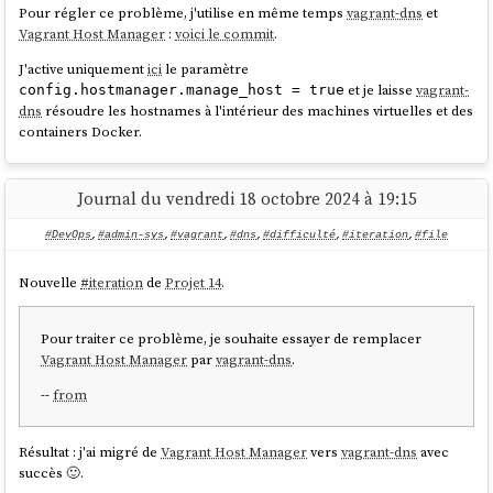
Pour régler ce problème, j'utilise en même temps
vagrant-dns
et
Vagrant Host Manager
:
voici le commit
.
J'active uniquement
ici
le paramètre
et je laisse
vagrant-
config.hostmanager.manage_host = true
dns
résoudre les hostnames à l'intérieur des machines virtuelles et des
containers Docker.
Journal du vendredi 18 octobre 2024 à 19:15
#DevOps
,
#admin-sys
,
#vagrant
,
#dns
,
#difficulté
,
#iteration
,
#file
Nouvelle
#
iteration
de
Projet 14
.
Pour traiter ce problème, je souhaite essayer de remplacer
Vagrant Host Manager
par
vagrant-dns
.
--
from
Résultat : j'ai migré de
Vagrant Host Manager
vers
vagrant-dns
avec
succès 🙂.