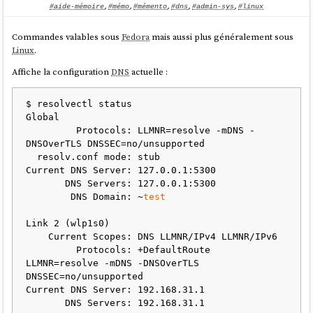
IN A
#aide-mémoire
,
#mémo
,
#mémento
,
#dns
,
#admin-sys
,
#linux
Ensuite, je supprime
Commandes valables sous
Fedora
mais aussi plus généralement sous
:
/etc/systemd/resolved.conf.d/csd.conf
Linux
.
$ 
sudo
rm
Affiche la configuration
DNS
actuelle :
$ resolvectl status

Je relance
systemd-resolved
et voici le contenu des logs lors de la
Global

seconde exécution de
resolvectl query
         Protocols: LLMNR=resolve -mDNS -
:
https://gist.github.com/stephane-
server2.vagrant.test
DNSOverTLS DNSSEC=no/unsupported

klein/9f87050524048ecf9766f9c97b789123#file-systemd-resolved-log-L11
  resolv.conf mode: stub

Current DNS Server: 127.0.0.1:5300

Je constate que cette fois, la ligne 11 contient :
Cache miss for
       DNS Servers: 127.0.0.1:5300

.
server2.vagrant.test IN A
        DNS Domain: ~
test
Pourquoi avec
le cache retourne
et sans
, le
.csd
NXDOMAIN
.csd
Link 2 (wlp1s0)

cache retourne
et
systemd-resolved
continue son
Cache miss
    Current Scopes: DNS LLMNR/IPv4 LLMNR/IPv6

algorithme de résosultion du hostname ?
         Protocols: +DefaultRoute 
Je soupçonne
systemd-resolved
de stocker en cache la résolution de
LLMNR=resolve -mDNS -DNSOverTLS 
par le serveur DNS
. Si c'est
server2.vagrant.test
10.57.40.1
DNSSEC=no/unsupported

le cas, je me demande pourquoi il fait cela alors qu'il est configuré
Current DNS Server: 192.168.31.1

pour les hostnames qui se terminent par
🤔.
.csd