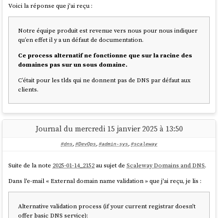
Les échanges par e-mail avec
Arthur Vuillard
ont été à la fois rapide et
Voici la réponse que j'ai reçu :
précis 👌.
D'après la vidéo "
Les noms de domaine pour se réapproprier
Notre équipe produit est revenue vers nous pour nous indiquer
Internet
", en juin 2024,
LeBureau.coop
déclarait avoir 300 clients, 60
qu’en effet il y a un défaut de documentation.
sociétaires et 65 000 € de financement.
Ce process alternatif ne fonctionne que sur la racine des
J'aimerais bien savoir où en est le projet en mars 2025 🤔.
domaines pas sur un sous domaine.
Certaines personnes vont me poser les questions suivantes « Pourquoi
C’était pour les tlds qui ne donnent pas de DNS par défaut aux
tu te compliques la vie avec
LeBureau.coop
? Pourquoi ne pas acheter
clients.
simplement tes domaines directement chez
BookMyName
? ».
Ma réponse est la suivante. Depuis quelques années maintenant, je
souhaite expérimenter d'autres modèles que le modèle
Venture
Journal du mercredi 15 janvier 2025 à 13:50
capital
, grosses entreprises, etc. En partie à cause du phénomène "
De
la merdification des choses
", comme ce fut, par exemple, le cas avec
#dns
,
#DevOps
,
#admin-sys
,
#scaleway
Gandi
.
L'été dernier, j'ai testé
social.coop
et à présent, c'est au tour de
Suite de la note
2025-01-14_2152
au sujet de
Scaleway Domains and DNS
.
LeBureau.coop
.
Dans l'e-mail « External domain name validation » que j'ai reçu, je lis :
Cette expérience sera peut-être un échec, mais pour le moment, je
n'en sais rien. Je souhaite lui donner sa chance et continuer à explorer
d'autres projets de
coopératives
.
Alternative validation process (if your current registrar doesn't
offer basic DNS service):