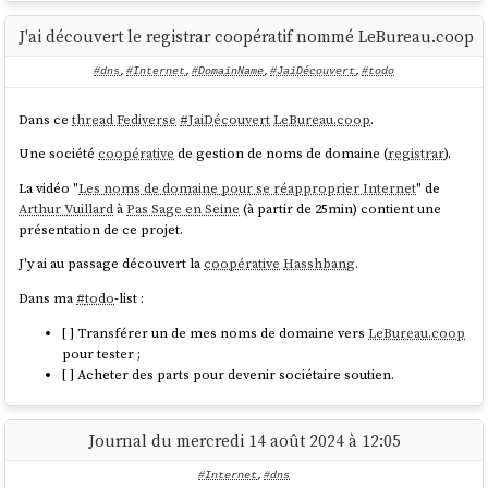
server2.vagrant.test: 192.168.56.23            
J'ai découvert le registrar coopératif nommé LeBureau.coop
-- 
link
: eth0

#dns
,
#Internet
,
#DomainName
,
#JaiDécouvert
,
#todo
-- Information acquired via protocol DNS 
in
12.3ms.

Dans ce
thread Fediverse
#
JaiDécouvert
LeBureau.coop
.
-- Data is authenticated: no; Data was 
acquired via 
local
 or encrypted transport: no

Une société
coopérative
de gestion de noms de domaine (
registrar
).
La vidéo "
Les noms de domaine pour se réapproprier Internet
" de
Arthur Vuillard
à
Pas Sage en Seine
(à partir de 25min) contient une
présentation de ce projet.
En mettant en place
vagrant-dns
sur ma
workstation
qui tourne sous
Fedora
, j'ai rencontré la difficulté suivante.
J'y ai au passage découvert la
coopérative
Hasshbang
.
J'avais la configuration suivante installée :
Dans ma
#
todo
-list :
[ ] Transférer un de mes noms de domaine vers
LeBureau.coop
$ 
cat
 /etc/systemd/resolved.conf.d/csd.conf

pour tester ;
[Resolve]

[ ] Acheter des parts pour devenir sociétaire soutien.
DNS=10.57.40.1

Journal du mercredi 14 août 2024 à 12:05
Elle me permet de résoudre les hostnames des machines qui
appartiennent à un réseau privé exposé via
OpenVPN
(
voir cette note
).
#Internet
,
#dns