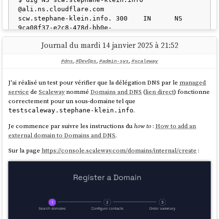
@ali.ns.cloudflare.com

scw.stephane-klein.info. 300    IN      NS      
9ca08f37-e2c8-478d-bb0e-
8a525db976b9.ns0.dom.scw.cloud.

Journal du mardi 14 janvier 2025 à 21:52
scw.stephane-klein.info. 300    IN      NS      
9ca08f37-e2c8-478d-bb0e-
#dns
,
#DevOps
,
#admin-sys
,
#scaleway
J'ai réalisé un test pour vérifier que la délégation DNS par le
managed
J'ai attendu plus d'une heure et cette méthode de validation n'a toujours
service
de
Scaleway
nommé
Domains and DNS
(
lien direct
) fonctionne
pas fonctionné.
correctement pour un sous-domaine tel que
.
testscaleway.stephane-klein.info
Je pense que cela ne fonctionne pas 🤔.
Je commence par suivre les instructions du
how to
:
How to add an
external domain to Domains and DNS
.
Sur la page
https://console.scaleway.com/domains/internal/create
:
Je vais créer un ticket de support
Scaleway
pour savoir si c'est un bug
ou si j'ai mal compris comment cela fonctionne.