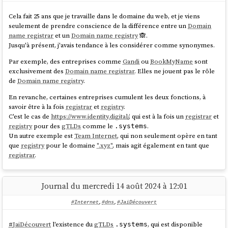
Voici ma configuration complète de
:
systemd-resolved
Cela fait 25 ans que je travaille dans le domaine du web, et je viens
seulement de prendre conscience de la différence entre un
Domain
$ systemd-analyze cat-config 
name registrar
et un
Domain name registry
🙈.
Jusqu'à présent, j'avais tendance à les considérer comme synonymes.
# /etc/systemd/resolved.conf
Par exemple, des entreprises comme
Gandi
ou
BookMyName
sont
...

exclusivement des
Domain name registrar
. Elles ne jouent pas le rôle
de
Domain name registry
.
[Resolve]

En revanche, certaines entreprises cumulent les deux fonctions, à
...

savoir être à la fois
registrar
et
registry
.
C'est le cas de
https://www.identity.digital/
, qui est à la fois un
registrar
et
# /etc/systemd/resolved.conf.d/1-vagrant-
registry
pour des
gTLDs
comme le
.
dns.conf
.systems
Un autre exemple est
Team Internet
, qui non seulement opère en tant
# This file is generated by vagrant-dns
que
registry
pour le domaine
".xyz"
, mais agit également en tant que
[Resolve]

registrar
.
DNS=127.0.0.1:5300

Domains=~
test
# /etc/systemd/resolved.conf.d/csd.conf
Journal du mercredi 14 août 2024 à 12:01
[Resolve]

DNS=10.57.40.1

#Internet
,
#dns
,
#JaiDécouvert
#
JaiDécouvert
l'existence du
gTLDs
, qui est disponible
.systems