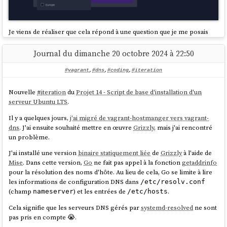
Je viens de réaliser que cela répond à une question que je me posais
souvent entre 2000 et 2010 : comment les sites à portée mondiale
parviennent-ils à répartir le trafic entre différents
datacenters
avec
Journal du dimanche 20 octobre 2024 à 22:50
une URL unique, comme
google.com
?
#vagrant
,
#dns
,
#coding
,
#iteration
À l’époque, j’imaginais que ces acteurs utilisaient principalement le
Round-robin DNS
ou des
algorithmes de répartition de charge avec
Vérification :
Nouvelle
#
iteration
du
Projet 14 - Script de base d'installation d'un
HAProxy
.
mais je n'avais pas pensé à la possibilité que le serveur
serveur Ubuntu LTS
.
DNS puisse donner une réponse différente en fonction de l'IP de
$ dig test1.testscaleway.stephane-klein.info 
la personne qui fait la requête.
Il y a quelques jours,
j'ai migré de vagrant-hostmanger vers vagrant-
+short

De plus, cette réponse peut dépendre de la localisation de l'IP (
GeoIP
).
dns
. J'ai ensuite souhaité mettre en œuvre
Grizzly
, mais j'ai rencontré
un problème.
Par exemple, depuis 2014, le serveur DNS
Bind
propose nativement la
fonctionnalité "
GeoIP Features
".
J'ai installé une version
binaire statiquement liée
de
Grizzly
à l'aide de
Conclusion : la réponse est oui, le
managed service
Scaleway Domains
Mise
. Dans cette version,
Go
ne fait pas appel à la fonction
getaddrinfo
and DNS
permet la délégation de sous-domaines 🙂.
J'ai lu aussi que les gros acteurs utilisent la méthode
Anycast
, mais
pour la résolution des noms d'hôte. Au lieu de cela, Go se limite à lire
cette méthode nécessite de gérer son propre
Autonomous System
.
les informations de configuration DNS dans
/etc/resolv.conf
(champ
) et les entrées de
.
nameserver
/etc/hosts
Cela signifie que les serveurs DNS gérés par
systemd-resolved
ne sont
pas pris en compte 😭.