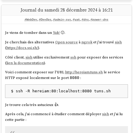
Journal du samedi 28 décembre 2024 à 16:21
#WebDev
,
#DevOps
,
#admin-sys
,
#yak
,
#dns
,
#power-dns
Je viens de tomber dans un
Yak!
🙂.
Je cherchais des alternatives
Open source
à
ngrok
et j'ai trouvé
sish
(
https://docs.ssi.sh/
).
Côté client,
sish
utilise exclusivement
ssh
pour exposer des services
(
lien la documentation
).
Voici comment exposer sur l'URL
http://hereiam.tuns.sh
le service
HTTP exposé localement sur le port
:
8080
Je trouve cela très astucieux 👍️.
Après cela, j'ai commencé à étudier comment déployer
sish
et j'ai lu
cette partie :