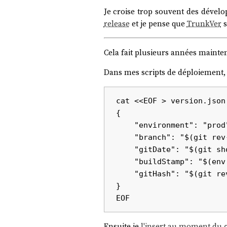
Je croise trop souvent des dévelop
release
et je pense que
TrunkVer
s
Cela fait plusieurs années maintena
Dans mes scripts de déploiement, 
cat <<EOF > version.json

{

    "environment": "prod",

    "branch": "$(git rev-parse --abbrev-ref HEAD)",

    "gitDate": "$(git show -s --format=%ci | sed "s/ /_/g")",

    "buildStamp": "$(env TZ=Europe/Paris date '+%Y-%m-%d_%H:%M:%S-%Z')",

    "gitHash": "$(git rev-parse HEAD)"

}

Ensuite je
l'insert au moment du