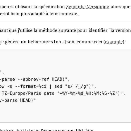
peurs utilisant la spécification
Semantic Versioning
alors que
erait bien plus adapté à leur contexte.
nt que j'utilise la méthode suivante pour identifier "la version"
je génère un fichier
, comme ceci (
example
) :
version.json
et je l'expose sur une URL
http
.
docker build