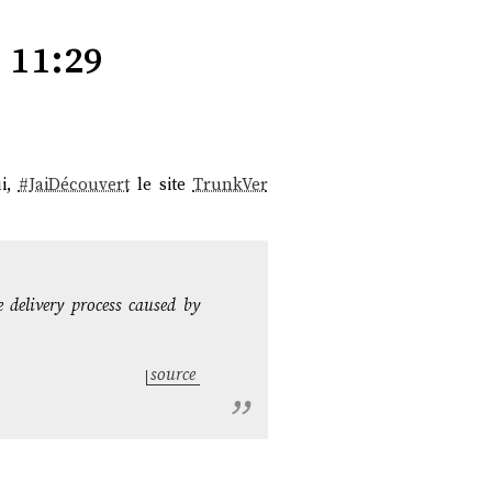
11:29
ui,
#
JaiDécouvert
le site
TrunkVer
e delivery process caused by
source