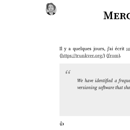
Merc
Il y a quelques jours, j'ai écrit
u
(
https://trunkver.org/
) (
from
).
We have identified a freque
versioning software that sho
👍️