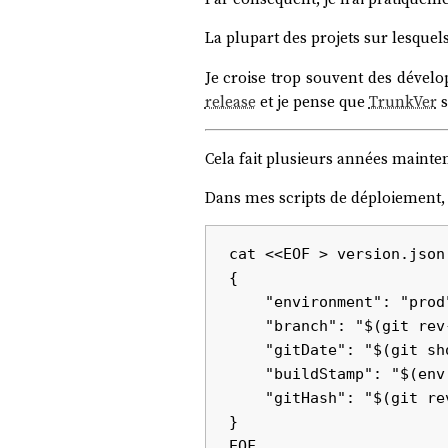
La plupart des projets sur lesquels
Je croise trop souvent des dévelop
release
et je pense que
TrunkVer
s
Cela fait plusieurs années maintena
Dans mes scripts de déploiement, 
cat <<EOF > version.json

{

    "environment": "prod",

    "branch": "$(git rev-parse --abbrev-ref HEAD)",

    "gitDate": "$(git show -s --format=%ci | sed "s/ /_/g")",

    "buildStamp": "$(env TZ=Europe/Paris date '+%Y-%m-%d_%H:%M:%S-%Z')",

    "gitHash": "$(git rev-parse HEAD)"

}
