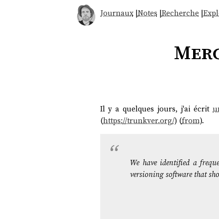
Journaux
|
Notes
|
Recherche
|
Expl
Merc
Il y a quelques jours, j'ai écrit
u
(
https://trunkver.org/
) (
from
).
We have identified a freque
versioning software that sho