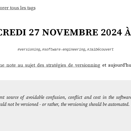
orer tous les tags
redi 27 novembre 2024 à 
#versioning
,
#software-engineering
,
#JaiDécouvert
ne note au sujet des stratégies de versionning
et aujourd'h
nt source of avoidable confusion, conflict and cost in the softwar
uld not be versioned - or rather, the versioning should be automated.