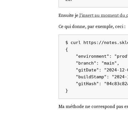
Ensuite je
l'insert au moment du
Ce qui donne, par exemple, ceci :
$ curl https://notes.skl
{

    "environment": "prod",

    "branch": "main",

    "gitDate": "2024-12-03_23:43:26_+0100",

    "buildStamp": "2024-12-03_23:51:09-CET",

    "gitHash": "04c83c82a663260626e02502be1015d23b4859c2"

Ma méthode ne correspond pas ex