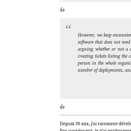
👍️
However, we keep encounter
software that does not need
arguing whether or not a ce
creating tickets listing the
person in the whole organiz
number of deployments, and 
👍️
Depuis 20 ans, j'ai rarement dével
Par conséquent, je n'ai pratiqueme