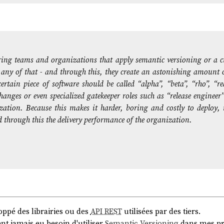
ing teams and organizations that apply semantic versioning or a 
 any of that - and through this, they create an astonishing amount
rtain piece of software should be called “alpha”, “beta”, “rho”, “re
 changes or even specialized gatekeeper roles such as “release engineer”
ation. Because this makes it harder, boring and costly to deploy, i
through this the delivery performance of the organization.
oppé des librairies ou des
API REST
utilisées par des tiers.
nt jamais eu besoin d'utiliser
Semantic Versioning
dans mes pro