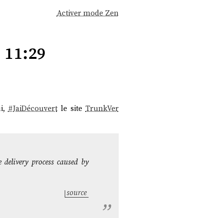
Activer mode Zen
11:29
ui,
#
JaiDécouvert
le site
TrunkVer
e delivery process caused by
source