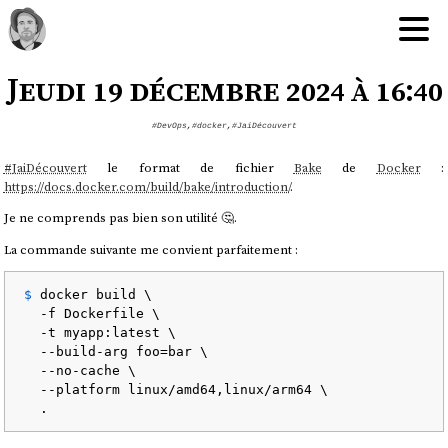
Jeudi 19 décembre 2024 à 16:40
#DevOps
,
#docker
,
#JaiDécouvert
#
JaiDécouvert
le format de fichier
Bake
de
Docker
:
https://docs.docker.com/build/bake/introduction/
.
Je ne comprends pas bien son utilité 🤔.
La commande suivante me convient parfaitement :
$ 
docker build \

  -f Dockerfile \

  -t myapp:latest \

  --build-arg foo=bar \

  --no-cache \

  --platform linux/amd64,linux/arm64 \

  .