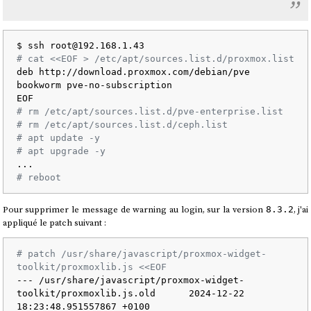
# cat <<EOF > /etc/apt/sources.list.d/proxmox.list
deb http://download.proxmox.com/debian/pve 
bookworm pve-no-subscription

# rm /etc/apt/sources.list.d/pve-enterprise.list
# rm /etc/apt/sources.list.d/ceph.list
# apt update -y
# apt upgrade -y
# reboot
Pour supprimer le message de warning au login, sur la version
, j'ai
8.3.2
appliqué le patch suivant :
# patch /usr/share/javascript/proxmox-widget-
toolkit/proxmoxlib.js <<EOF
--- /usr/share/javascript/proxmox-widget-
toolkit/proxmoxlib.js.old      2024-12-22 
18:23:48.951557867 +0100
