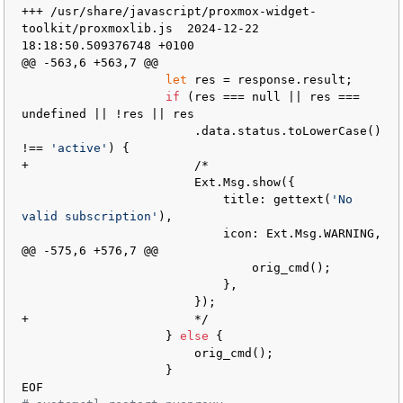
+++ /usr/share/javascript/proxmox-widget-
toolkit/proxmoxlib.js  2024-12-22 
18:18:50.509376748 +0100

@@ -563,6 +563,7 @@

let
 res = response.result;

if
 (res === null || res === 
undefined || !res || res

                        .data.status.toLowerCase() 
!== 
'active'
) {

+                       /*

                        Ext.Msg.show({

                            title: gettext(
'No 
valid subscription'
),

                            icon: Ext.Msg.WARNING,

@@ -575,6 +576,7 @@

                                orig_cmd();

                            },

                        });

+                       */

                    } 
else
 {

                        orig_cmd();

                    }
