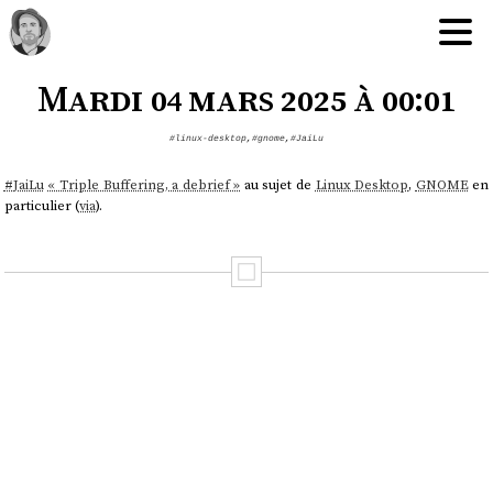
Mardi 04 mars 2025 à 00:01
#linux-desktop
,
#gnome
,
#JaiLu
#
JaiLu
« Triple Buffering, a debrief »
au sujet de
Linux Desktop
,
GNOME
en
particulier (
via
).