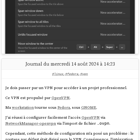
Journal du mercredi 14 août 2024 à 14:23
#linux
,
#fedora
,
#vpn
Je dois passer par un VPN pour accéder à un projet professionnel.
Ce VPN est propulsé par
OpenVPN
.
Ma
workstation
tourne sous
Fedora
, sous
GNOME
.
Je ne comprends pas, les raccourcis
et
ne
Super + ➡️
Super + ⬅️
semblent pas fonctionner.
J'ai réussi à configurer facilement l'accès
OpenVPN
via
NetworkManager-openvpn
via l'import de fichier
.
.ovpn
À la lecture du README de l'extension
, je constate qu'elle propose
beaucoup de petites astuces. Je vais essayer de les apprendre au fur et
Cependant, cette méthode de configuration m'a posé un problème : le
à mesure.
routage par défaut était dirigé vers le VPN. Conséquence, l'intégration