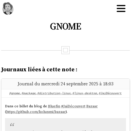
GNOME
Journaux liées à cette note :
Journal du mercredi 24 septembre 2025 à 18:03
#gnome
,
#package
,
#distribution-linux
,
#linux-desktop
,
#JaiDécouvert
Dans ce billet du blog de
Bluefin
#
JaiDécouvert
Bazaar
(
https://github.com/kolunmi/bazaar
).