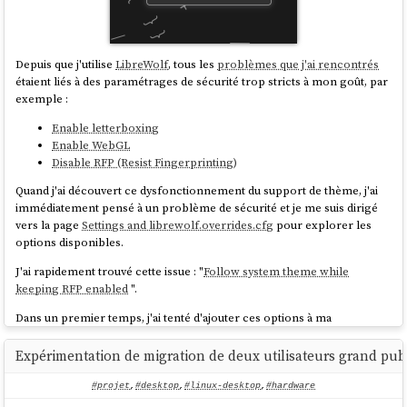
Flathub's latest releases. This is due to the UI being
completely decoupled from all backend operations.
source
Depuis que j'utilise
LibreWolf
, tous les
problèmes que j'ai rencontrés
étaient liés à des paramétrages de sécurité trop stricts à mon goût, par
exemple :
Je tiens tout de même à préciser que la version 49 de
gnome-software
Enable letterboxing
a fait des progrès à ce sujet, un gros travail de refactoring a été fait sur
Enable WebGL
3 ans (
73 Merge Request
😮) pour apporter le support de threading
Disable RFP (Resist Fingerprinting)
dans
gnome-software
.
Quand j'ai découvert ce dysfonctionnement du support de thème, j'ai
Je pense utiliser
Bazaar
dans
Projet 26 - "Expérimentation de migration
immédiatement pensé à un problème de sécurité et je me suis dirigé
de deux utilisateurs grand public vers des laptops sous Fedora"
.
vers la page
Settings and librewolf.overrides.cfg
pour explorer les
options disponibles.
J'ai rapidement trouvé cette issue : "
Follow system theme while
keeping RFP enabled
".
Dans un premier temps, j'ai tenté d'ajouter ces options à ma
configuration
librewolf.overrides.cfg
:
Expérimentation de migration de deux utilisateurs grand publ
pref("privacy.fingerprintingProtection", 
#projet
,
#desktop
,
#linux-desktop
,
#hardware
false)
