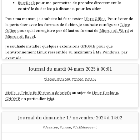
"Sombre" de mon navigateur qui forçait automatiquement
RustDesk
pour me permettre de prendre directement le
à
. En passant au thème "Thème
browser.theme.content-theme
contrôle du desktop à distance, pour les aider.
0
système - auto", le problème était résolu 🤦‍♂️.
Pour ma maman, je souhaite lui faire tester
Libre Office
. Pour éviter de
la perturber avec les formats de fichier, je souhaite configurer
Libre
Office
pour qu'il enregistre par défaut au format de
Microsoft Word
et
Microsoft Excel
.
Je souhaite installer quelques extensions
GNOME
pour que
l'environnement Linux ressemble au maximum à
MS Windows
, par
exemple :
Dash to Dock
Journal du mardi 04 mars 2025 à 00:01
ArcMenu
#linux-desktop
,
#gnome
,
#JaiLu
Je souhaite leur proposer un
laptop
qui répond aux caractéristiques
suivantes :
#
JaiLu
« Triple Buffering, a debrief »
au sujet de
Linux Desktop
,
GNOME
en particulier (
via
).
si possible à moins de 1000 € ;
entre 14 et 15 pouces, avec une résolution verticale de 1200
pixels minimum ;
Journal du dimanche 17 novembre 2024 à 14:02
16Go de RAM ;
un trackpad et un châssis avec un maximum de qualité ;
#desktop
,
#gnome
,
#JaiDécouvert
idéalement convertible en 2 en 1 ou 3 en 1 ;
silencieux ;