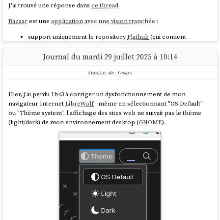
J'ai trouvé une réponse dans
ce thread
.
Bazaar
est une
application avec une vision tranchée
:
support uniquement le repository
Flathub
(qui contient
seulement des packages
Flatpak
) ;
mise en avant de solution pour faire des donations.
Journal du mardi 29 juillet 2025 à 10:14
Cette vision a permis à l'auteur de créer
Bazaar
en mai 2025, à partir de
#perte-de-temps
zéro, avec une implémentation plus direct (pas de support
PackageKit
…).
Hier, j'ai perdu 1h43 à corriger un dysfonctionnement de mon
Cela lui a permis aussi de se consacrer fortement sur l'expérience
navigateur Internet
LibreWolf
: même en sélectionnant "OS Default"
utilisateur.
ou "Thème system", l'affichage des sites web ne suivait pas le thème
(light/dark) de mon environnement desktop (
GNOME
).
Après avoir testé l'application, je constate que contrairement à
gnome-software
, toutes les tâches s'exécutent de manière
asynchrone. À la différence de
gnome-software
,
Bazaar
évite de
recharger constamment l'index des packages après chaque opération
, ce qui rend l'
expérience utilisateur
excellente 🙂.
Bazaar is fast and highly multi-threaded, guaranteeing a
smooth experience in the user interface. You can queue as
many downloads as you wish and run them while perusing