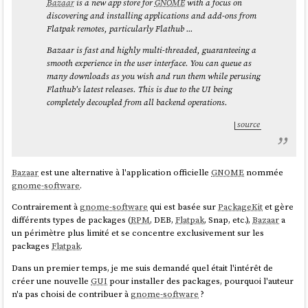
Bazaar
is a new app store for
GNOME
with a focus on
discovering and installing applications and add-ons from
Flatpak remotes, particularly Flathub ...
Bazaar is fast and highly multi-threaded, guaranteeing a
smooth experience in the user interface. You can queue as
many downloads as you wish and run them while perusing
Flathub's latest releases. This is due to the UI being
completely decoupled from all backend operations.
source
Bazaar
est une alternative à l'application officielle
GNOME
nommée
gnome-software
.
Contrairement à
gnome-software
qui est basée sur
PackageKit
et gère
différents types de packages (
RPM
, DEB,
Flatpak
, Snap, etc.),
Bazaar
a
un périmètre plus limité et se concentre exclusivement sur les
packages
Flatpak
.
Dans un premier temps, je me suis demandé quel était l'intérêt de
créer une nouvelle
GUI
pour installer des packages, pourquoi l'auteur
n'a pas choisi de contribuer à
gnome-software
?