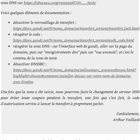
zone DNS sur
https://lebureau.coop/ventes/edf199....../tech/
Voici quelques éléments de documentation :
désactiver le verrouillage de transfert :
https://docs.gandi.net/fr/noms_domaine/transfert_sortant/transfert_lock.html
récupérer le code :
https://docs.gandi.net/fr/noms_domaine/transfert_sortant/auth_code.html
récupérer la zone DNS : sur l'interface web de gandi, aller sur la page du
domaine, puis sur "enregistrements dns" puis sur "vue avancée", et c'est le
contenu de la zone de texte
désactiver DNSSEC :
https://docs.gandi.net/fr/noms_domaine/utilisateurs_avances/dnssec.html?
highlight=dnssec#comment-installer-dnssec-sur-votre-nom-de-domaine-
avec-livedns
Une fois que la zone a été saisie, nous pourrons faire le changement de serveur DNS
pour éviter toute coupure pendant le transfert, une fois que c'est fait, le code
d'autorisation servira à lancer le transfert à proprement parler.
Cordialement,
Arthur Vuillard