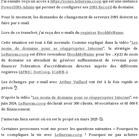
J'ai ensuite reçu un accès à
https://zones.lebureau.coop
qui est une instance
PowerDNS-Admin
qui permet de configurer ses
DNS Record
du domaine.
Pour le moment, les demandes de changement de serveurs DNS doivent se
faire par e-mail.
Lors de ce transfert, j'ai reçu des e-mails du
registrar
BookMyName
.
Cette situation est tout à fait normale. Comme expliqué dans la vidéo "
Les
noms de domaine pour se réapproprier Internet
", la stratégie de
LeBureau.coop
est d'être revendeur (
BookMyName
pour les
) de nom
.xyz
de domaine en attendant de générer suffisamment de revenus pour
financer l'obtention d'accréditations directes auprès des différents
registres (
AFNIC
,
DotCoop
,
ICANN
...).
Les échanges par e-mail avec
Arthur Vuillard
ont été à la fois rapide et
précis 👌.
D'après la vidéo "
Les noms de domaine pour se réapproprier Internet
", en
juin 2024,
LeBureau.coop
déclarait avoir 300 clients, 60 sociétaires et 65 000 €
de financement.
J'aimerais bien savoir où en est le projet en mars 2025 🤔.
Certaines personnes vont me poser les questions suivantes « Pourquoi tu
te compliques la vie avec
LeBureau.coop
? Pourquoi ne pas acheter