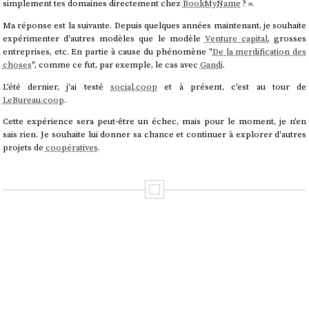
simplement tes domaines directement chez
BookMyName
? ».
Ma réponse est la suivante. Depuis quelques années maintenant, je souhaite
expérimenter d'autres modèles que le modèle
Venture capital
, grosses
entreprises, etc. En partie à cause du phénomène "
De la merdification des
choses
", comme ce fut, par exemple, le cas avec
Gandi
.
L'été dernier, j'ai testé
social.coop
et à présent, c'est au tour de
LeBureau.coop
.
Cette expérience sera peut-être un échec, mais pour le moment, je n'en
sais rien. Je souhaite lui donner sa chance et continuer à explorer d'autres
projets de
coopératives
.