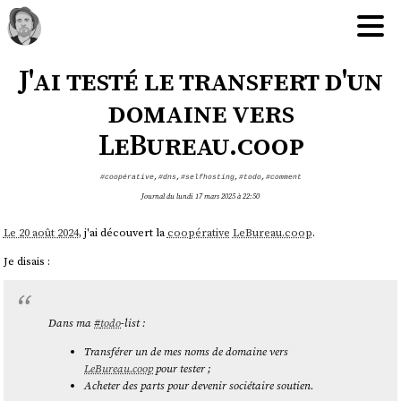
J'ai testé le transfert d'un
domaine vers
LeBureau.coop
#coopérative
,
#dns
,
#selfhosting
,
#todo
,
#comment
Journal du lundi 17 mars 2025 à 22:50
Le 20 août 2024
, j'ai découvert la
coopérative
LeBureau.coop
.
Je disais :
Dans ma
#
todo
-list :
Transférer un de mes noms de domaine vers
LeBureau.coop
pour tester ;
Acheter des parts pour devenir sociétaire soutien.