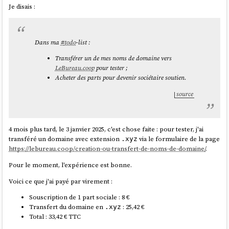
Je disais :
Dans ma
#
todo
-list :
Transférer un de mes noms de domaine vers
LeBureau.coop
pour tester ;
Acheter des parts pour devenir sociétaire soutien.
source
4 mois plus tard, le 3 janvier 2025, c'est chose faite : pour tester, j'ai
transféré un domaine avec extension
via le formulaire de la page
.xyz
https://lebureau.coop/creation-ou-transfert-de-noms-de-domaine/
.
Pour le moment, l'expérience est bonne.
Voici ce que j'ai payé par virement :
Souscription de 1 part sociale : 8 €
Transfert du domaine en
: 25,42 €
.xyz
Total : 33,42 € TTC