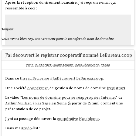
Après la réception du virement bancaire, j'ai reçu un e-mail qui
ressemble à ceci :
Bonjour
Nous avons bien reçu ton virement pour le transfert de nom de domaine.
Pour avancer sur le transfert, il faut saisir le code d'autorisation de transfert et la
zone DNS sur
https://lebureau.coop/ventes/edf199....../tech/
J'ai découvert le registrar coopératif nommé LeBureau.coop
Voici quelques éléments de documentation :
#dns
,
#Internet
,
#DomainName
,
#JaiDécouvert
,
#todo
désactiver le verrouillage de transfert :
Dans ce
thread Fediverse
#
JaiDécouvert
LeBureau.coop
.
https://docs.gandi.net/fr/noms_domaine/transfert_sortant/transfert_lock.html
récupérer le code :
Une société
coopérative
de gestion de noms de domaine (
registrar
).
https://docs.gandi.net/fr/noms_domaine/transfert_sortant/auth_code.html
récupérer la zone DNS : sur l'interface web de gandi, aller sur la page du
La vidéo "
Les noms de domaine pour se réapproprier Internet
" de
domaine, puis sur "enregistrements dns" puis sur "vue avancée", et c'est le
Arthur Vuillard
à
Pas Sage en Seine
(à partir de 25min) contient une
contenu de la zone de texte
présentation de ce projet.
désactiver DNSSEC :
J'y ai au passage découvert la
coopérative
Hasshbang
.
https://docs.gandi.net/fr/noms_domaine/utilisateurs_avances/dnssec.html?
highlight=dnssec#comment-installer-dnssec-sur-votre-nom-de-domaine-
Dans ma
#
todo
-list :
avec-livedns