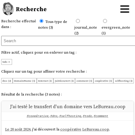
Recherche
Recherche effectué
Tous type de
dans :
notes (3)
journal_note
evergreen_note
(2)
(1)
Filtre actif, cliquez pour en enlever un tag :
todo
Cliquez sur un tag pour affiner votre recherche :
dns (2)
DomainName (1)
Internet (1)
JaiDécouvert (1)
comment (1)
coopérative (1)
selfhosting (1)
Résultat de la recherche (3 notes) :
J'ai testé le transfert d'un domaine vers LeBureau.coop
#coopérative
,
#dns
,
#selfhosting
,
#todo
,
#comment
Le 20 août 2024
, j'ai découvert la
coopérative
LeBureau.coop
.