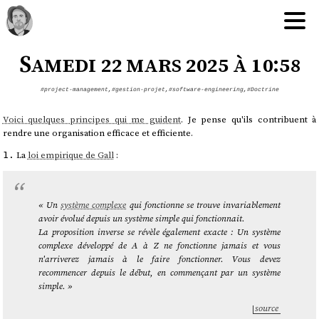
Samedi 22 mars 2025 à 10:58
#project-management
,
#gestion-projet
,
#software-engineering
,
#Doctrine
Voici quelques principes qui me guident
. Je pense qu'ils contribuent à
rendre une organisation efficace et efficiente.
La
loi empirique de Gall
:
1.
« Un
système complexe
qui fonctionne se trouve invariablement
avoir évolué depuis un système simple qui fonctionnait.
La proposition inverse se révèle également exacte : Un système
complexe développé de A à Z ne fonctionne jamais et vous
n'arriverez jamais à le faire fonctionner. Vous devez
recommencer depuis le début, en commençant par un système
simple. »
source