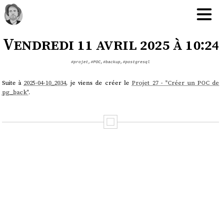
Vendredi 11 avril 2025 à 10:24
#projet
,
#POC
,
#backup
,
#postgresql
Suite à
2025-04-10_2034
, je viens de créer le
Projet 27 - "Créer un POC de
pg_back"
.