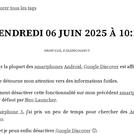
orer tous les tags
endredi 06 juin 2025 à 10:
#Android
,
#JaiDécouvert
r la plupart des
smartphones
Android
,
Google Discover
est aff
lle détourne mon attention vers des informations futiles.
ent désactiver cette fonctionnalité sur mon précédent
smart
 défaut par
Neo-Launcher
.
airphone 5
, j'ai pris un peu de temps pour chercher des
A
so
.
 et je peux enfin désactiver
Google Discover
🙂.