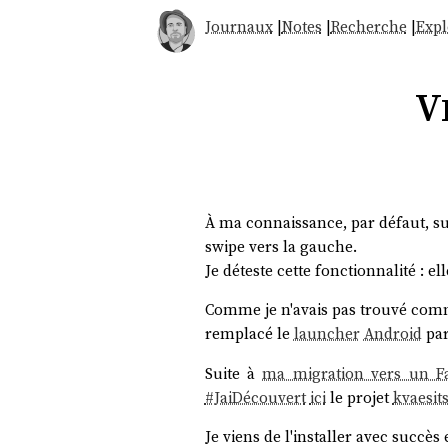
Journaux
|
Notes
|
Recherche
|
Expl
V
À ma connaissance, par défaut, su
swipe vers la gauche.
Je déteste cette fonctionnalité : e
Comme je n'avais pas trouvé comm
remplacé le
launcher
Android
par
Suite à
ma migration vers un F
#
JaiDécouvert
ici
le projet
kvaesit
Je viens de l'installer avec succès