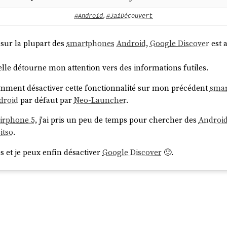
#Android
,
#JaiDécouvert
sur la plupart des
smartphones
Android
,
Google Discover
est a
: elle détourne mon attention vers des informations futiles.
mment désactiver cette fonctionnalité sur mon précédent
sma
droid
par défaut par
Neo-Launcher
.
airphone 5
, j'ai pris un peu de temps pour chercher des
Androi
itso
.
ès et je peux enfin désactiver
Google Discover
🙂.