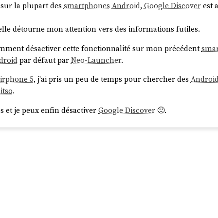
sur la plupart des
smartphones
Android
,
Google Discover
est a
: elle détourne mon attention vers des informations futiles.
mment désactiver cette fonctionnalité sur mon précédent
sma
droid
par défaut par
Neo-Launcher
.
airphone 5
, j'ai pris un peu de temps pour chercher des
Androi
itso
.
ès et je peux enfin désactiver
Google Discover
🙂.