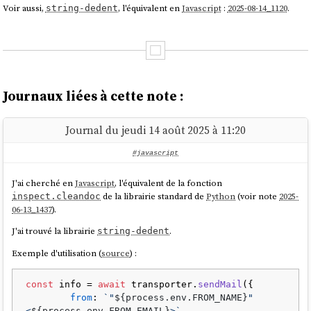
Voir aussi,
, l'équivalent en
Javascript
:
2025-08-14_1120
.
string-dedent
Journaux liées à cette note :
Journal du jeudi 14 août 2025 à 11:20
#javascript
J'ai cherché en
Javascript
, l'équivalent de la fonction
de la librairie standard de
Python
(voir note
2025-
inspect.cleandoc
06-13_1437
).
J'ai trouvé la librairie
.
string-dedent
Exemple d'utilisation (
source
) :
const
 info = 
await
 transporter.
sendMail
({

from
: 
`"
${process.env.FROM_NAME}
" 
<
${process.env.FROM_EMAIL}
>`
,
