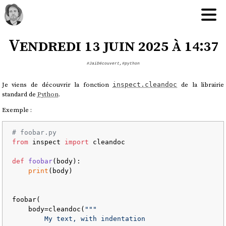
Vendredi 13 juin 2025 à 14:37
#JaiDécouvert
,
#python
Je viens de découvrir la fonction
de la librairie
inspect.cleandoc
standard de
Python
.
Exemple :
# foobar.py
from
 inspect 
import
 cleandoc

def
foobar
(
body
):

print
(body)

foobar(

    body=cleandoc(
"""

        My text, with indentation
