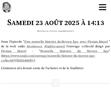
Samedi 23 août 2025 à 14:13
#histoire
,
#livre
,
#JaiDécouvert
Dans l'épisode "
Une nouvelle histoire du Moyen Âge, avec Florian Mazel
"
de la web radio
Storiavoce
,
#
JaiDécouvert
l'ouvrage collectif dirigé par
Florian Mazel
: "
Nouvelle Histoire du Moyen Âge
"
(
https://www.seuil.com/ouvrage/nouvelle-histoire-du-moyen-age-
collectif/9782021460353
).
L'émission m'a donné envie de l'acheter et de le feuilleter.