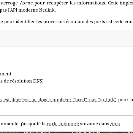
interroge
pour récupérer les informations. Cette implé
/proc
se pas l'API moderne
Netlink
.
pour identifier les processus écoutant des ports est cette 
uement
s de résolution DNS)
ls est déprécié, je dois remplacer "brctl" par "ip link"
pour m
mmande, j'ai ajouté la
carte-mémoire
suivante dans
Anki
: