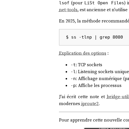
(pour
) 
lsof
LiSt Open Files
net-tools
, est ancienne et n'utili
En 2025, la méthode recommandée 
Explication des options
:
: TCP sockets
-t
: Listening sockets uniq
-l
: Affichage numérique (pa
-n
: Affiche les processus
-p
J'ai écrit cette note et
bridge-uti
modernes
iproute2
.
Pour apprendre cette nouvelle co