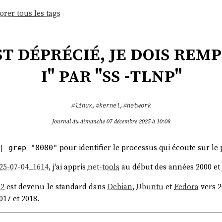
orer tous les tags
t déprécié, je dois remp
i" par "ss -tlnp"
#linux
,
#kernel
,
#network
Journal du dimanche 07 décembre 2025 à 10:08
pour identifier le processus qui écoute sur le
| grep "8080"
25-07-04_1614
, j'ai appris
net-tools
au début des années 2000 et j
e2
est devenu le standard dans
Debian
,
Ubuntu
et
Fedora
vers 2
017 et 2018.