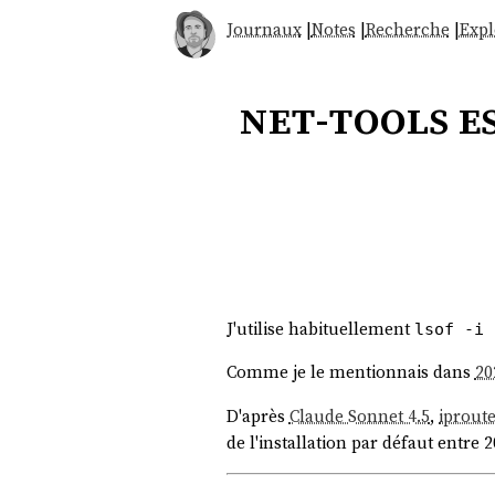
Journaux
|
Notes
|
Recherche
|
Expl
net-tools es
J'utilise habituellement
lsof -i 
Comme je le mentionnais dans
20
D'après
Claude Sonnet 4.5
,
iprout
de l'installation par défaut entre 2