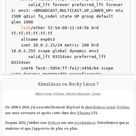
       valid_lft forever preferred_lft forever

2: ens3: <BROADCAST,MULTICAST,UP,LOWER_UP> mtu 
1500 qdisc fq_codel state UP group default 
qlen 1000

link
/ether 52:54:00:12:34:56 brd 
ff:ff:ff:ff:ff:ff

    altname enp0s3

    inet 10.0.2.15/24 metric 100 brd 
10.0.2.255 scope global dynamic ens3

       valid_lft 83314sec preferred_lft 
83314sec

    inet6 fec0::5054:ff:fe12:3456/64 scope 
site dynamic mngtmpaddr noprefixroute

       valid_lft 86087sec preferred_lft 
AlmaLinux ou Rocky Linux ?
14087sec

    inet6 fe80::5054:ff:fe12:3456/64 scope 
#Doctrine
,
#linux
,
#distribution-linux
link
De 2000 à 2016, j'ai essentiellement déployé la
distribution Linux
Debian
sur mes serveurs et après cette date des
Ubuntu
LTS.
Rocky Linux
:
Depuis 2022, j'utilise une
Fedora
sur ma
workstation
. Distribution que je
maitrise et que j'apprécie de plus en plus.
$ ip addr

1: lo: <LOOPBACK,UP,LOWER_UP> mtu 65536 qdisc 