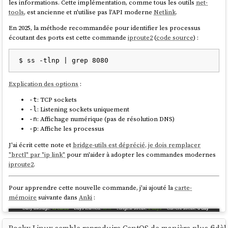
les informations. Cette implémentation, comme tous les outils
net-
Unity
: environnement de bureau pour Ubuntu
tools
, est ancienne et n'utilise pas l'API moderne
Netlink
.
Projet alternatif devenu mainstream : GNOME Shell
En 2025, la méthode recommandée pour identifier les processus
Lancement : ~2010 (Ubuntu 10.10 Netbook Edition, puis
écoutant des ports est cette commande
iproute2
(
code source
) :
11.04 desktop)
Date mainstream GNOME Shell : 6 avril 2011 (GNOME 3.0)
Mort : 5 avril 2017
Snap
: système de packaging universel pour Linux
Explication des options
:
Projet alternatif devenu mainstream : Flatpak
Lancement : 2014-2016 (lancé avec Ubuntu Core/16.04)
: TCP sockets
-t
Date mainstream Flatpak : mars 2015 (sous le nom xdg-
: Listening sockets uniquement
-l
app), renommé mai 2016 ; adoption par Fedora ~2016-2018
: Affichage numérique (pas de résolution DNS)
-n
Toujours actif en 2026 (coexiste avec Flatpak)
: Affiche les processus
-p
Hors d'Ubuntu, seul
cloud-init
a réussi à s'imposer.
J'ai écrit cette note et
bridge-utils est déprécié, je dois remplacer
"brctl" par "ip link"
pour m'aider à adopter les commandes modernes
Dans la communauté du logiciel libre, une critique revient souvent sur
iproute2
.
Canonical
, celle de garder la mainmise sur ses projets, d'utiliser un
projet comme levier pour renforcer l'adoption de ses autres projets,
Pour apprendre cette nouvelle commande, j'ai ajouté la
carte-
et de freiner les contributions avec des CLA restrictifs comme le
mémoire
suivante dans
Anki
:
Canonical Contributor Agreement
. C'est un constat que je partage. Je
pense que ces pratiques, qui rendent les projets
non conviviaux
au
sens d'
Ivan Illich
, expliquent en grande partie pourquoi ils échouent.