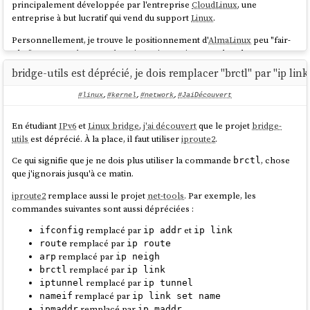
principalement développée par l'entreprise
CloudLinux
, une
link
 noprefixroute

entreprise à but lucratif qui vend du support
Linux
.
Personnellement, je trouve le positionnement d'
AlmaLinux
peu "fair-
CentOS
:
play" envers
Red Hat
:
Red Hat
investit massivement dans le
développement de
Red Hat Enterprise Linux
et
AlmaLinux
récupère ce
bridge-utils est déprécié, je dois remplacer "brctl" par "ip link
travail gratuitement pour ensuite vendre du support commercial en
$ 
sudo
 ip addr

concurrence directe.
1: lo: <LOOPBACK,UP,LOWER_UP> mtu 65536 qdisc 
#linux
,
#kernel
,
#network
,
#JaiDécouvert
noqueue state UNKNOWN group default qlen 1000

À mon avis, si une entreprise souhaite un vrai support sur une
link
/loopback 00:00:00:00:00:00 brd 
En étudiant
IPv6
et
Linux bridge
,
j'ai découvert
que le projet
bridge-
distribution de la famille
Red Hat
, elle devrait se tourner vers
Red Hat
00:00:00:00:00:00

utils
est déprécié. À la place, il faut utiliser
iproute2
.
Enterprise Linux
et acheter du support directement à
Red Hat
plutôt
    inet 127.0.0.1/8 scope host lo

qu'à
CloudLinux
.
Ce qui signifie que je ne dois plus utiliser la commande
, chose
       valid_lft forever preferred_lft forever

brctl
que j'ignorais jusqu'à ce matin.
    inet6 ::1/128 scope host noprefixroute

Suite à ce constat, j'ai décidé d'utiliser
Rocky Linux
plutôt qu'
AlmaLinux
.
       valid_lft forever preferred_lft forever

iproute2
remplace aussi le projet
net-tools
. Par exemple, les
2: ens3: <BROADCAST,MULTICAST,UP,LOWER_UP> mtu 
21h30 : j'ai reçu
le message suivant
sur
Mastodon
:
commandes suivantes sont aussi dépréciées :
1500 qdisc fq_codel state UP group default 
qlen 1000

remplacé par
et
ifconfig
ip addr
ip link
link
/ether 52:54:00:12:34:56 brd 
remplacé par
route
ip route
ff:ff:ff:ff:ff:ff

@stephane_klein you have things quite backwards.
remplacé par
arp
ip neigh
    altname enp0s3

AlmaLinux is a non-profit foundation while Rocky is
remplacé par
brctl
ip link
    altname enx525400123456

owned 100% by Greg kurtzer and they have over $100M in
remplacé par
iptunnel
ip tunnel
    inet 10.0.2.15/24 brd 10.0.2.255 scope 
venture capital funding.
remplacé par
nameif
ip link set name
global dynamic noprefixroute ens3

remplacé par
ipmaddr
ip maddr