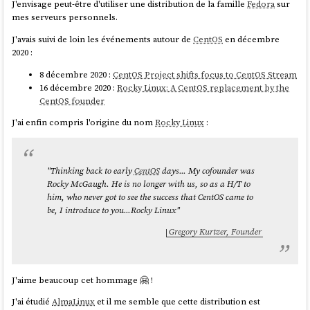
J'envisage peut-être d'utiliser une distribution de la famille
Fedora
sur
noqueue state UNKNOWN group default qlen 1000

mes serveurs personnels.
link
/loopback 00:00:00:00:00:00 brd 
J'avais suivi de loin les événements autour de
CentOS
en décembre
00:00:00:00:00:00

2020 :
    inet 127.0.0.1/8 scope host lo

       valid_lft forever preferred_lft forever

8 décembre 2020 :
CentOS Project shifts focus to CentOS Stream
    inet6 ::1/128 scope host noprefixroute

16 décembre 2020 :
Rocky Linux: A CentOS replacement by the
       valid_lft forever preferred_lft forever

CentOS founder
2: ens3: <BROADCAST,MULTICAST,UP,LOWER_UP> mtu 
1500 qdisc fq_codel state UP group default 
J'ai enfin compris l'origine du nom
Rocky Linux
:
qlen 1000

link
/ether 52:54:00:12:34:56 brd 
ff:ff:ff:ff:ff:ff

"Thinking back to early
CentOS
days... My cofounder was
    altname enp0s3

Rocky McGaugh. He is no longer with us, so as a H/T to
    altname enx525400123456

him, who never got to see the success that CentOS came to
    inet 10.0.2.15/24 brd 10.0.2.255 scope 
be, I introduce to you...Rocky Linux"
global dynamic noprefixroute ens3

       valid_lft 83596sec preferred_lft 
Gregory Kurtzer, Founder
83596sec

    inet6 fec0::5054:ff:fe12:3456/64 scope 
site dynamic noprefixroute

       valid_lft 86379sec preferred_lft 
J'aime beaucoup cet hommage 🤗 !
14379sec

J'ai étudié
AlmaLinux
et il me semble que cette distribution est
    inet6 fe80::5054:ff:fe12:3456/64 scope 