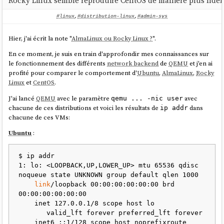
Rocky Linux semble reproduire CentOS de manière plus fidè
Canonical
n'a pas le savoir-faire de
Red Hat
pour construire une
communauté qui porte un projet.
#linux
,
#distribution-linux
,
#admin-sys
C'est triste à dire, mais depuis ce constat, j'en suis venu à penser
qu'adopter un projet porté par
Canonical
, c'est parier sur le mauvais
Hier, j'ai écrit la note "
AlmaLinux ou Rocky Linux ?
".
cheval. Depuis 2014, je ne m'intéresse plus du tout à leurs projets.
En ce moment, je suis en train d'approfondir mes connaissances sur
le fonctionnement des différents
network backend
de
QEMU
et j'en ai
profité pour comparer le comportement d'
Ubuntu
,
AlmaLinux
,
Rocky
Linux
et
CentOS
.
J'ai lancé
QEMU
avec le paramètre
avec
qemu ... -nic user
chacune de ces distributions et voici les résultats de
dans
ip addr
chacune de ces VMs:
Ubuntu
:
$ ip addr

1: lo: <LOOPBACK,UP,LOWER_UP> mtu 65536 qdisc 
noqueue state UNKNOWN group default qlen 1000

link
/loopback 00:00:00:00:00:00 brd 
00:00:00:00:00:00

    inet 127.0.0.1/8 scope host lo

       valid_lft forever preferred_lft forever

    inet6 ::1/128 scope host noprefixroute
