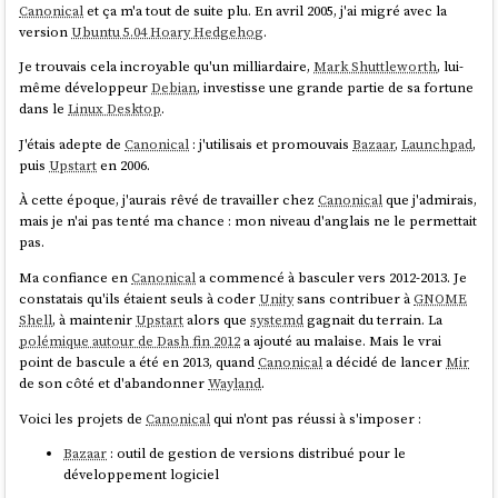
Canonical
et ça m'a tout de suite plu. En avril 2005, j'ai migré avec la
version
Ubuntu 5.04 Hoary Hedgehog
.
Je trouvais cela incroyable qu'un milliardaire,
Mark Shuttleworth
, lui-
même développeur
Debian
, investisse une grande partie de sa fortune
dans le
Linux Desktop
.
J'étais adepte de
Canonical
: j'utilisais et promouvais
Bazaar
,
Launchpad
,
puis
Upstart
en 2006.
À cette époque, j'aurais rêvé de travailler chez
Canonical
que j'admirais,
mais je n'ai pas tenté ma chance : mon niveau d'anglais ne le permettait
pas.
Ma confiance en
Canonical
a commencé à basculer vers 2012-2013. Je
constatais qu'ils étaient seuls à coder
Unity
sans contribuer à
GNOME
Shell
, à maintenir
Upstart
alors que
systemd
gagnait du terrain. La
polémique autour de Dash fin 2012
a ajouté au malaise. Mais le vrai
point de bascule a été en 2013, quand
Canonical
a décidé de lancer
Mir
de son côté et d'abandonner
Wayland
.
Voici les projets de
Canonical
qui n'ont pas réussi à s'imposer :
Bazaar
: outil de gestion de versions distribué pour le
développement logiciel