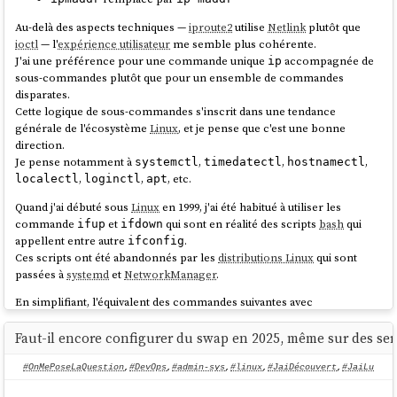
AlmaLinux has a community-elected board.
       valid_lft 86341sec preferred_lft 
Au-delà des aspects techniques —
iproute2
utilise
Netlink
plutôt que
86341sec

source
ioctl
— l'
expérience utilisateur
me semble plus cohérente.
    inet6 fec0::5054:ff:fe12:3456/64 scope 
J'ai une préférence pour une commande unique
accompagnée de
site dynamic noprefixroute

ip
sous-commandes plutôt que pour un ensemble de commandes
       valid_lft 86342sec preferred_lft 
disparates.
14342sec

Suite à ce message, j'ai essayé d'en savoir plus, mais il est difficile d'y
Cette logique de sous-commandes s'inscrit dans une tendance
    inet6 fe80::5054:ff:fe12:3456/64 scope 
voir clair.
générale de l'écosystème
Linux
, et je pense que c'est une bonne
link
 noprefixroute

Par exemple :
I’m confused about the different organizational
direction.
structure when it comes to Rocky and Alma
.
Je pense notamment à
,
,
,
systemctl
timedatectl
hostnamectl
,
,
, etc.
localectl
loginctl
apt
AlmaLinux
:
La page "
AlmaLinux OS Foundation
" que j'ai consultée m'a
particulièrement plu.
Quand j'ai débuté sous
Linux
en 1999, j'ai été habitué à utiliser les
commande
et
qui sont en réalité des scripts
bash
qui
ifup
ifdown
$ ip addr

J'ai révisé ma position,
j'ai décidé
d'utiliser
AlmaLinux
plutôt que
Rocky
appellent entre autre
.
ifconfig
1: lo: <LOOPBACK,UP,LOWER_UP> mtu 65536 qdisc 
Linux
.
Ces scripts ont été abandonnés par les
distributions Linux
qui sont
noqueue state UNKNOWN group default qlen 1000

passées à
systemd
et
NetworkManager
.
link
/loopback 00:00:00:00:00:00 brd 
2025-12-02 : j'ai révisé ma position, pour des serveurs de production,
j'ai
00:00:00:00:00:00

En simplifiant, l'équivalent des commandes suivantes avec
décidé
d'utiliser la
version stable
de
CoreOS
, plutôt que
AlmaLinux
ou
    inet 127.0.0.1/8 scope host lo

NetworkManager
:
Rocky Linux
.
       valid_lft forever preferred_lft forever

Faut-il encore configurer du swap en 2025, même sur des s
    inet6 ::1/128 scope host noprefixroute

$ ifconfig

       valid_lft forever preferred_lft forever

#OnMePoseLaQuestion
,
#DevOps
,
#admin-sys
,
#linux
,
#JaiDécouvert
,
#JaiLu
$ ifup eth0

2: eth0: <BROADCAST,MULTICAST,UP,LOWER_UP> mtu 
1500 qdisc fq_codel state UP group default 