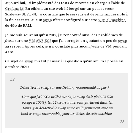
Aujourd'hui, j'ai implémenté des tests de montée en charge à l'aide de
qlen 1000

Grafana k6
. En ciblant un site web hébergé sur un petit serveur
link
/ether 52:54:00:12:34:56 brd 
est :
Scaleway
, j'ai constaté que le serveur est devenu inaccessible à
DEV1-M
ff:ff:ff:ff:ff:ff

la fin des tests. Aucun
swap
n'était configuré sur cette
Virtual machine
    altname enp0s3

de 4Go de RAM.
$ nmcli device status

    altname ens3

$ nmcli connection up <nom_de_connexion>

    altname enx525400123456

Je me suis souvenu qu'en 2019, j'ai rencontré aussi des problèmes de
    inet 10.0.2.15/24 brd 10.0.2.255 scope 
freeze
sur une
VM
AWS EC2
que j'ai corrigés en ajoutant un peu de
swap
global dynamic noprefixroute eth0

au serveur. Après cela, je n'ai constaté plus aucun
freeze
de VM pendant
       valid_lft 84221sec preferred_lft 
Contrairement à mon intuition initiale,
NetworkManager
n'est pas un
4 ans.
84221sec

simple "wrapper" de la commande ip d'
iproute2
.
    inet6 fec0::5054:ff:fe12:3456/64 scope 
Ce sujet de
swap
m'a fait penser à la question qu'un ami m'a posée en
En fait,
fonctionne de manière totalement indépendante
nmcli
site dynamic noprefixroute

octobre 2024 :
d'
iproute2
, il utilise l'interface
Netlink
comme l'illustre cet exemple de
       valid_lft 86053sec preferred_lft 
la commande
:
nmcli device show
14053sec

    inet6 fe80::5054:ff:fe12:3456/64 scope 
Désactiver le swap sur une Debian, recommandé ou pas ?
link
 noprefixroute

nmcli device show

    ↓ (Method call via D-Bus)

Alors que j'ai 29Go utilisé sur 64, le swap était plein (3,5Go
org.freedesktop.NetworkManager.Device.GetPrope
occupé à 100%), les 12 cœurs du serveur partaient dans les
rties()

Ce que j'observe :
tours. J'ai désactivé le swap et me voilà gentiment avec un
    ↓ (NetworkManager traite la requête)

load average raisonnable, pour les tâches de cette machine.
Rocky Linux
et
CentOS
semblent se comporter de manière
nl_send_simple(sock, RTM_GETLINK, ...)

identique :
    ↓ (Socket netlink vers kernel)

une interface réseau nommée
qui signifie :
ens3
Kernel: netlink_rcv() → rtnetlink_rcv()
