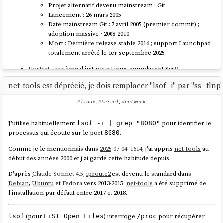
Projet alternatif devenu mainstream : Git
Lancement : 26 mars 2005
Date mainstream Git : 7 avril 2005 (premier commit) ;
adoption massive ~2008-2010
Mort : Dernière release stable 2016 ; support Launchpad
totalement arrêté le 1er septembre 2025
Upstart
: système d'init pour Linux, remplaçant SysV
Projet alternatif devenu mainstream : systemd
net-tools est déprécié, je dois remplacer "lsof -i" par "ss -tlnp
Lancement : 24 août 2006 (Ubuntu 6.10)
Date mainstream systemd : 6 juillet 2010 (version 1) ;
#linux
,
#kernel
,
#network
adoption massive ~2014-2015
Mort : Annonce d'abandon le 14 février 2014 ; remplacé
J'utilise habituellement
pour identifier le
lsof -i | grep "8080"
effectivement dans Ubuntu 15.04 (avril 2015)
processus qui écoute sur le port
.
8080
Mir
: serveur d'affichage graphique pour le desktop Linux
Comme je le mentionnais dans
2025-07-04_1614
, j'ai appris
net-tools
au
début des années 2000 et j'ai gardé cette habitude depuis.
Projet alternatif devenu mainstream : Wayland
Lancement : Annoncé le 4 mars 2013
D'après
Claude Sonnet 4.5
,
iproute2
est devenu le standard dans
Date mainstream Wayland : 30 septembre 2008 ; adoption
Debian
,
Ubuntu
et
Fedora
vers 2013-2015.
net-tools
a été supprimé de
par GNOME, KDE ~2015-2017
l'installation par défaut entre 2017 et 2018.
Mort (desktop) : 5 avril 2017 (reconverti ensuite vers
l'IoT/embarqué, toujours maintenu dans ce créneau)
(pour
) interroge
pour récupérer
lsof
LiSt Open Files
/proc