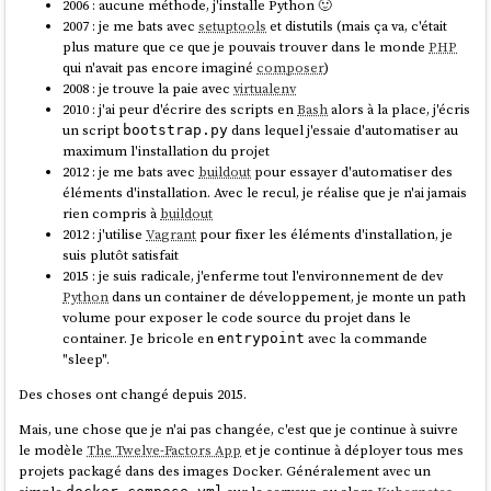
Fichiers de configuration des connexions
NetworkManager
:
2006 : aucune méthode, j'installe Python 🙂
2007 : je me bats avec
setuptools
et distutils (mais ça va, c'était
The
swappiness
parameter controls the tendency of the
GRUB_CMDLINE_LINUX="console=tty0 
plus mature que ce que je pouvais trouver dans le monde
PHP
# Configurations système (root)

kernel to move processes out of physical memory and onto
console=ttyS0,115200n8 no_timer_check 
qui n'avait pas encore imaginé
composer
)
/etc/NetworkManager/system-connections/

the swap disk. Because disks are much slower than RAM,
2008 : je trouve la paie avec
virtualenv
this can lead to slower response times for system and
2010 : j'ai peur d'écrire des scripts en
Bash
alors à la place, j'écris
# Configurations utilisateur

applications if processes are too aggressively moved out of
un script
dans lequel j'essaie d'automatiser au
bootstrap.py
Ubuntu
:
memory.
maximum l'installation du projet
2012 : je me bats avec
buildout
pour essayer d'automatiser des
swappiness can have a value of between
and
0
100
Comme souvent,
Ubuntu
propose un outil "maison", nommé
netplan
éléments d'installation. Avec le recul, je réalise que je n'ai jamais
tells the kernel to avoid
swappiness=0
qui propose un autre format de configuration.
Mais je préfère utiliser
rien compris à
buildout
swapping processes out of physical memory for as
nmcli
qui est plus complet et a l'avantage d'être la solution mainstream
2012 : j'utilise
Vagrant
pour fixer les éléments d'installation, je
long as possible
supportée par toutes les
distributions Linux
.
Conclusion de cette analyse : il me semble que
Rocky Linux
cherche à
suis plutôt satisfait
tells the kernel to aggressively
swappiness=100
reproduire
CentOS
de manière très fidèle, alors qu'
AlmaLinux
se
2015 : je suis radicale, j'enferme tout l'environnement de dev
swap processes out of physical memory and move
permet davantage de libertés dans son approche.
Python
dans un container de développement, je monte un path
them to swap cache
volume pour exposer le code source du projet dans le
container. Je bricole en
avec la commande
The default setting in Ubuntu is
.
entrypoint
swappiness=60
"sleep".
Reducing the default value of swappiness will probably
improve overall performance for a typical Ubuntu desktop
Des choses ont changé depuis 2015.
installation. A value of
is
swappiness=10
recommended, but feel free to experiment. Note: Ubuntu
Mais, une chose que je n'ai pas changée, c'est que je continue à suivre
server installations have different performance
le modèle
The Twelve-Factors App
et je continue à déployer tous mes
requirements to desktop systems, and the default value of
projets packagé dans des images Docker. Généralement avec un
is likely more suitable.
60