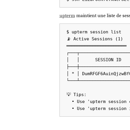
upterm
maintient une liste de ses
$ upterm session list

📡 Active Sessions (1)

═══════════════════════

┌───┬───────────────────
│   │      SESSION ID   
├───┼───────────────────
│ * │ DumRFGF6AuinQjzwBf
└───┴───────────────────
💡 Tips:

  • Use 'upterm session current' to see details
