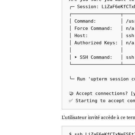
╭─ Session: LiZaF6eKfCTxN
┌──────────────────┬────
│ Command:         │ /us
│ Force Command:   │ n/a
│ Host:            │ ssh
│ Authorized Keys: │ n/a
│                  │    
│ ➤ SSH Command:   │ ssh
└──────────────────┴────
╰─ Run 'upterm session c
🤝 Accept connections? [
L'utilisateur invité accède à ce t