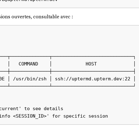
sions ouvertes, consultable avec :
───┬──────────────┬─────────────────────────────┐

   │   COMMAND    │            HOST             │

───┼──────────────┼─────────────────────────────┤

0E │ /usr/bin/zsh │ ssh://uptermd.upterm.dev:22 │

───┴──────────────┴─────────────────────────────┘
