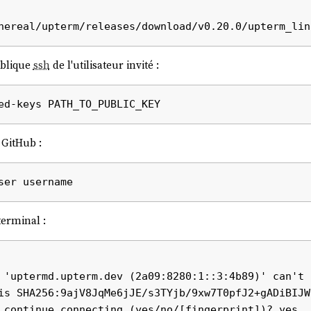
ublique
ssh
de l'utilisateur invité :
GitHub :
erminal :
 'uptermd.upterm.dev (2a09:8280:1::3:4b89)' can't 
is SHA256:9ajV8JqMe6jJE/s3TYjb/9xw7T0pfJ2+gADiBIJWD
 continue connecting (yes/no/[fingerprint])? yes
