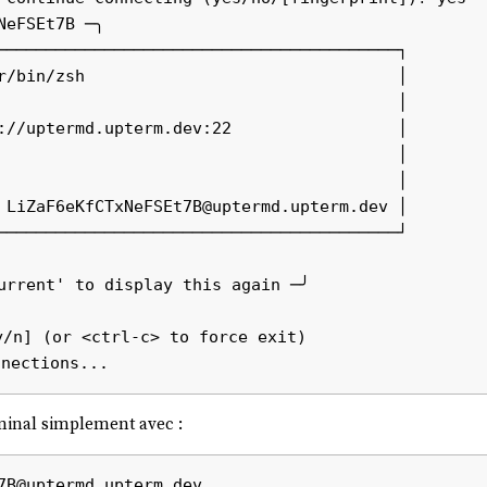
eFSEt7B ─╮

─────────────────────────────────────────┐

r/bin/zsh                                │

                                         │

://uptermd.upterm.dev:22                 │

                                         │

                                         │

 LiZaF6eKfCTxNeFSEt7B@uptermd.upterm.dev │

─────────────────────────────────────────┘

urrent' to display this again ─╯

y/n] (or <ctrl-c> to force exit)

erminal simplement avec :