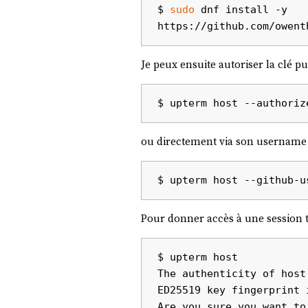
$ 
sudo
 dnf install -y 
Je peux ensuite autoriser la clé p
ou directement via son username 
Pour donner accès à une session t
$ upterm host

The authenticity of host
ED25519 key fingerprint 
Are you sure you want to